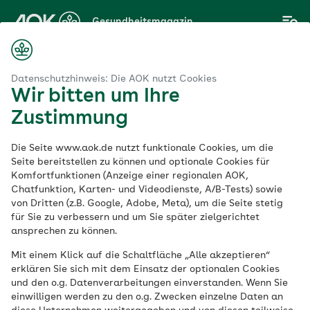
Zum
Gesundheitsmagazin
Hauptinhalt
springen
Magazin
Achtsamkeit
Wertschätzende Kommunikation erlernen
Datenschutzhinweis: Die AOK nutzt Cookies
Wir bitten um Ihre
Zustimmung
Achtsamkeit
Die Seite www.aok.de nutzt funktionale Cookies, um die
Wertschätzende
Seite bereitstellen zu können und optionale Cookies für
Komfortfunktionen (Anzeige einer regionalen AOK,
Chatfunktion, Karten- und Videodienste, A/B-Tests) sowie
Kommunikation
von Dritten (z.B. Google, Adobe, Meta), um die Seite stetig
für Sie zu verbessern und um Sie später zielgerichtet
erlernen
ansprechen zu können.
Mit einem Klick auf die Schaltfläche „Alle akzeptieren“
erklären Sie sich mit dem Einsatz der optionalen Cookies
Veröffentlicht am:
und den o.g. Datenverarbeitungen einverstanden. Wenn Sie
02.12.2021
6 Minuten Lesedauer
einwilligen werden zu den o.g. Zwecken einzelne Daten an