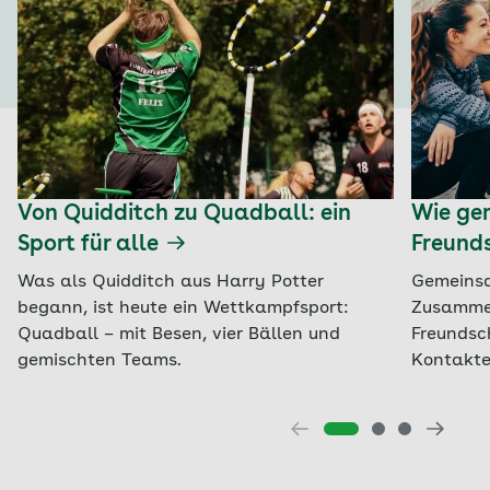
Von Quidditch zu Quadball: ein
Wie ge
Sport für alle
Freund
Was als Quidditch aus Harry Potter
Gemeinsa
begann, ist heute ein Wettkampfsport:
Zusammen
Quadball – mit Besen, vier Bällen und
Freundsch
gemischten Teams.
Kontakte