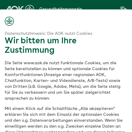
Zum
Gesundheitsmagazin
Hauptinhalt
springen
Magazin
Sport
Fitness
Sport mit Behinderung: alles ist möglich
Datenschutzhinweis: Die AOK nutzt Cookies
Wir bitten um Ihre
Zustimmung
Fitness
Die Seite www.aok.de nutzt funktionale Cookies, um die
Sport mit
Seite bereitstellen zu können und optionale Cookies für
Komfortfunktionen (Anzeige einer regionalen AOK,
Chatfunktion, Karten- und Videodienste, A/B-Tests) sowie
Behinderung: alles
von Dritten (z.B. Google, Adobe, Meta), um die Seite stetig
für Sie zu verbessern und um Sie später zielgerichtet
ist möglich
ansprechen zu können.
Mit einem Klick auf die Schaltfläche „Alle akzeptieren“
erklären Sie sich mit dem Einsatz der optionalen Cookies
Veröffentlicht am:
und den o.g. Datenverarbeitungen einverstanden. Wenn Sie
16.09.2021
9 Minuten Lesedauer
einwilligen werden zu den o.g. Zwecken einzelne Daten an