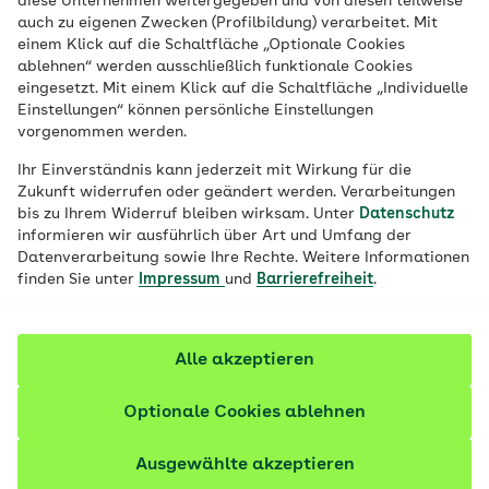
diese Unternehmen weitergegeben und von diesen teilweise
Mit 38 Jahren ist Edina Müller Mutter eines
auch zu eigenen Zwecken (Profilbildung) verarbeitet. Mit
zweijährigen Sohns und paralympische
einem Klick auf die Schaltfläche „Optionale Cookies
ablehnen“ werden ausschließlich funktionale Cookies
Goldmedaillenträgerin in zwei
eingesetzt. Mit einem Klick auf die Schaltfläche „Individuelle
verschiedenen Sportarten. Im September
Einstellungen“ können persönliche Einstellungen
vorgenommen werden.
2021 gewann sie die Paralympics-
Goldmedaille beim Parakanu, 2012 die im
Ihr Einverständnis kann jederzeit mit Wirkung für die
Zukunft widerrufen oder geändert werden. Verarbeitungen
Rollstuhlbasketball. Seit sie 16 Jahre alt
bis zu Ihrem Widerruf bleiben wirksam. Unter
Datenschutz
ist, ist sie querschnittsgelähmt. Mit ihrer
informieren wir ausführlich über Art und Umfang der
Erfahrung unterstützt sie nun andere
Datenverarbeitung sowie Ihre Rechte. Weitere Informationen
finden Sie unter
Impressum
und
Barrierefreiheit
.
Patienten nach Unfällen als
Sporttherapeutin. Im Interview erzählt sie
von ihrem eigenen Weg und welche
Alle akzeptieren
Bedeutung Behindertensport nach einem
schweren Unfall haben kann.
Optionale Cookies ablehnen
Ausgewählte akzeptieren