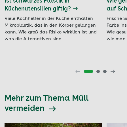
Ist schwarzes Plastik in
Wie gef
Küchenutensilien giftig?
auf Sc
Viele Kochhelfer in der Küche enthalten
Frische S
Mikroplastik, das in den Körper gelangen
Farbe ins
kann. Wie groß das Risiko wirklich ist und
Wie gesu
was die Alternativen sind.
wie man d
Mehr zum Thema Müll
vermeiden