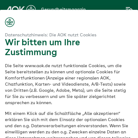
Zum
Gesundheitsmagazin
Hauptinhalt
springen
Magazin
nd Waschnüsse eine ökologische Alternative zum Waschmittel?
Datenschutzhinweis: Die AOK nutzt Cookies
Wir bitten um Ihre
Zustimmung
Müll vermeiden
Die Seite www.aok.de nutzt funktionale Cookies, um die
Sind Waschnüsse
Seite bereitstellen zu können und optionale Cookies für
Komfortfunktionen (Anzeige einer regionalen AOK,
Chatfunktion, Karten- und Videodienste, A/B-Tests) sowie
eine ökologische
von Dritten (z.B. Google, Adobe, Meta), um die Seite stetig
für Sie zu verbessern und um Sie später zielgerichtet
Alternative zum
ansprechen zu können.
Mit einem Klick auf die Schaltfläche „Alle akzeptieren“
Waschmittel?
erklären Sie sich mit dem Einsatz der optionalen Cookies
und den o.g. Datenverarbeitungen einverstanden. Wenn Sie
einwilligen werden zu den o.g. Zwecken einzelne Daten an