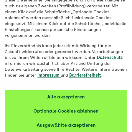
diese Unternehmen weitergegeben und von diesen teilweise
Veröffentlicht am:
02.12.2022
3 Minuten Lesedauer
auch zu eigenen Zwecken (Profilbildung) verarbeitet. Mit
einem Klick auf die Schaltfläche „Optionale Cookies
Waschnüsse gelten als klimafreundliche
ablehnen“ werden ausschließlich funktionale Cookies
eingesetzt. Mit einem Klick auf die Schaltfläche „Individuelle
Alternative zu herkömmlichen
Einstellungen“ können persönliche Einstellungen
Waschmitteln. Als Naturprodukt
vorgenommen werden.
beinhalten sie keine Zusatzstoffe und sind
Ihr Einverständnis kann jederzeit mit Wirkung für die
biologisch abbaubar. Doch sind sie
Zukunft widerrufen oder geändert werden. Verarbeitungen
bis zu Ihrem Widerruf bleiben wirksam. Unter
Datenschutz
wirklich so nachhaltig? Und wie gut
informieren wir ausführlich über Art und Umfang der
waschen sie überhaupt?
Datenverarbeitung sowie Ihre Rechte. Weitere Informationen
finden Sie unter
Impressum
und
Barrierefreiheit
.
Alle akzeptieren
Optionale Cookies ablehnen
Ausgewählte akzeptieren