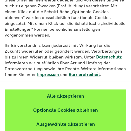
diese Unternehmen weitergegeben und von diesen teilweise
Orientierungslos in der Dunkelheit –
auch zu eigenen Zwecken (Profilbildung) verarbeitet. Mit
Menschen mit Nachtblindheit können im
einem Klick auf die Schaltfläche „Optionale Cookies
ablehnen“ werden ausschließlich funktionale Cookies
Dunkeln schlecht sehen. Häufig steckt
eingesetzt. Mit einem Klick auf die Schaltfläche „Individuelle
eine andere Erkrankung, selten auch ein
Einstellungen“ können persönliche Einstellungen
vorgenommen werden.
Vitaminmangel dahinter. Was lässt sich
dagegen tun?
Ihr Einverständnis kann jederzeit mit Wirkung für die
Zukunft widerrufen oder geändert werden. Verarbeitungen
bis zu Ihrem Widerruf bleiben wirksam. Unter
Datenschutz
Fachlich geprüft
informieren wir ausführlich über Art und Umfang der
Datenverarbeitung sowie Ihre Rechte. Weitere Informationen
finden Sie unter
Impressum
und
Barrierefreiheit
.
Alle akzeptieren
Optionale Cookies ablehnen
Ausgewählte akzeptieren