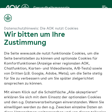
Zum
Gesundheitsmagazin
Hauptinhalt
springen
Magazin
che
Organe
Was können Sie gegen Nachtblindheit tun?
Datenschutzhinweis: Die AOK nutzt Cookies
Wir bitten um Ihre
Zustimmung
Organe
Die Seite www.aok.de nutzt funktionale Cookies, um die
Was können Sie
Seite bereitstellen zu können und optionale Cookies für
Komfortfunktionen (Anzeige einer regionalen AOK,
Chatfunktion, Karten- und Videodienste, A/B-Tests) sowie
gegen
von Dritten (z.B. Google, Adobe, Meta), um die Seite stetig
für Sie zu verbessern und um Sie später zielgerichtet
Nachtblindheit tun?
ansprechen zu können.
Mit einem Klick auf die Schaltfläche „Alle akzeptieren“
erklären Sie sich mit dem Einsatz der optionalen Cookies
Veröffentlicht am:
und den o.g. Datenverarbeitungen einverstanden. Wenn Sie
11.04.2023
3 Minuten Lesedauer
einwilligen werden zu den o.g. Zwecken einzelne Daten an