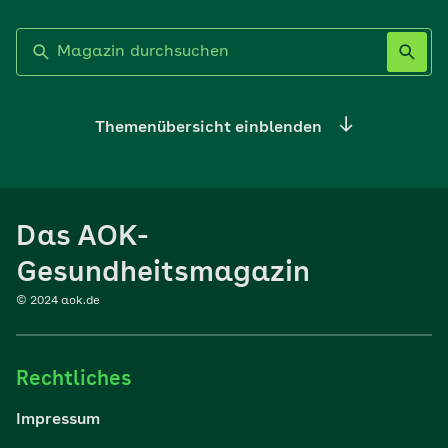
Label nicht gesetzt
Themenübersicht einblenden
Ernährung
Das AOK-
Sport
Gesundheitsmagazin
© 2024 aok.de
Familie
Rechtliches
Reisen
Impressum