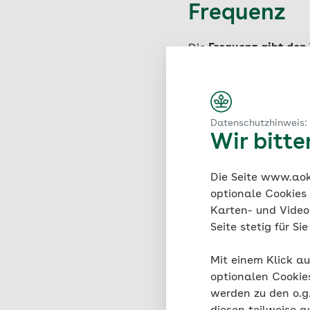
Frequenz
Die
Frequenz gibt den 
Schallwelle pro Seku
wird. Die Frequenz wir
Ein gesundes Gehör ka
Sprache bewegt sich z
Datenschutzhinweis:
Wir bitt
Die Seite www.aok.
Schalldruc
optionale Cookies
Karten- und Videod
Seite stetig für S
Der
Schalldruckpegel 
Schallwellen sind. Er 
Mit einem Klick au
einen bestimmten Wert
optionalen Cookie
Sie wird aber nicht al
werden zu den o.
besten kann das mensc