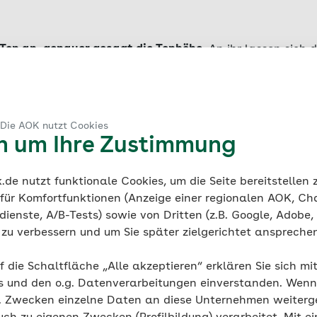
Ton an, genauer gesagt die Tonhöhe.
An ihr lassen sich 
nde ablesen. Mehr Schwingungen bedeuten, dass der To
d in Hertz gemessen – ein Hertz steht dabei für eine Sch
nn zwischen 20 und maximal 20.000 Hertz registrieren. 
wischen 500 und 6.000 Hertz.
 Die AOK nutzt Cookies
en um Ihre Zustimmung
de nutzt funktionale Cookies, um die Seite bereitstellen
kpegel
 für Komfortfunktionen (Anzeige einer regionalen AOK, Ch
ienste, A/B-Tests) sowie von Dritten (z.B. Google, Adobe,
ie zu verbessern und um Sie später zielgerichtet anspreche
ist für die Lautstärke verantwortlich
und gibt wieder, w
wird in Dezibel gemessen. Ein Geräusch ist erst hörbar, w
f die Schaltfläche „Alle akzeptieren“ erklären Sie sich mi
 erreicht hat. Diese Wahrnehmungsgrenze ist auch als H
s und den o.g. Datenverarbeitungen einverstanden. Wenn 
lein über den Schalldruckpegel definiert, sondern sie ist
g. Zwecken einzelne Daten an diese Unternehmen weiter
hliche Ohr Frequenzen zwischen 3.400 und 4.000 Hertz h