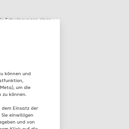
die Schwingungen einer
n höher wahrgenommen
wingung in der Sekunde.
Die menschliche
 zu können und
atfunktion,
 Meta), um die
n zu können.
ie kräftig die
enn der Schalldruck
t dem Einsatz der
örschwelle bekannt.
Sie einwilligen
 frequenzabhängig. Am
gegeben und von
ören. Das ist in etwa