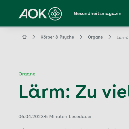
Zum
Hauptinhalt
Gesundheitsmagazin
springen
Magazin
Körper & Psyche
Organe
Lärm:
Organe
Lärm: Zu vi
Veröffentlicht am:
06.04.2023
5 Minuten Lesedauer