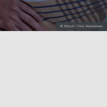
© iStock / Tero Vesalainen