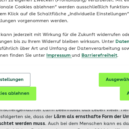
uch zu eigenen Zwecken (Profilbildung) verarbeitet. Mit ei
höchsten Tönen eines Klaviers.
ionale Cookies ablehnen“ werden ausschließlich funktion
nem Klick auf die Schaltfläche „Individuelle Einstellungen
ellungen vorgenommen werden.
l Lärm Einfluss die Gesun
 kann jederzeit mit Wirkung für die Zukunft widerrufen o
ungen bis zu Ihrem Widerruf bleiben wirksam. Unter
Daten
en umgeben, sei es auf natürliche Art wie Vogelgezwitsch
usführlich über Art und Umfang der Datenverarbeitung sow
ten wie etwa Autofahren oder das Rasenmähen des Nachb
onen finden Sie unter
Impressum
und
Barrierefreiheit
.
rollierbare Geräuschquellen und zu laute, andauernde Be
ertet. Das Umweltbundesamt hat in einer Untersuchung 
sich 75 Prozent der Deutschen von Lärm in ihrem Wohnumf
nstellungen
Ausgewähl
 Verkehrslärm dabei der größte Störfaktor.
ies ablehnen
A
ng bleibt nicht ohne Folgen. In einer quantitativen Zus
), die im Fachmagazin „Biology Letters“ veröffentlicht wu
nschengemachter Lärm beeinflusst das Leben vieler Tie
sfolgerten sie, dass der
Lärm als ernsthafte Form der 
achtet werden muss
. Auch bei dem Menschen kann es da