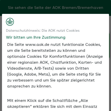
Kontakt
Menü
Datenschutzhinweis: Die AOK nutzt Cookies
Klicken Sie hier, wenn Sie Ihre
und Seminare
Seminarvideos
Wir bitten um Ihre Zustimmung
AOK/Region wechseln möchten.
etriebliche Gesundheitsförderung
Die Seite www.aok.de nutzt funktionale Cookies,
ele erreichen – Ein starkes Team durch Erfolgsorientierung
um die Seite bereitstellen zu können und
optionale Cookies für Komfortfunktionen (Anzeige
einer regionalen AOK, Chatfunktion, Karten- und
Videodienste, A/B-Tests) sowie von Dritten
Seminarvideo: Ziele
(Google, Adobe, Meta), um die Seite stetig für Sie
erreichen – Ein starkes
zu verbessern und um Sie später zielgerichtet
Team durch
ansprechen zu können.
Erfolgsorientierung
Erfolgreiche Teams bestehen aus
Mit einem Klick auf die Schaltfläche „Alle
Mitarbeitenden, die motiviert zum
akzeptieren“ erklären Sie sich mit dem Einsatz