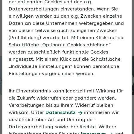
der optionalen Cookies und den o.g.
gemeinsamen Gelingen beitragen. Damit
Datenverarbeitungen einverstanden. Wenn Sie
das gelingt, können Führungskräfte
einwilligen werden zu den o.g. Zwecken einzelne
Impulse aus der Positiven Psychologie und
Daten an diese Unternehmen weitergegeben und
Methoden zur Zieleplanung einsetzen.
von diesen teilweise auch zu eigenen Zwecken
(Profilbildung) verarbeitet. Mit einem Klick auf die
Schaltfläche „Optionale Cookies ablehnen“
werden ausschließlich funktionale Cookies
eingesetzt. Mit einem Klick auf die Schaltfläche
„Individuelle Einstellungen“ können persönliche
Einstellungen vorgenommen werden.
Ihr Einverständnis kann jederzeit mit Wirkung für
die Zukunft widerrufen oder geändert werden.
Verarbeitungen bis zu Ihrem Widerruf bleiben
Video
wirksam. Unter
Datenschutz
informieren wir
ausführlich über Art und Umfang der
Ziele erreichen: Ein starkes Team durch
Datenverarbeitung sowie Ihre Rechte. Weitere