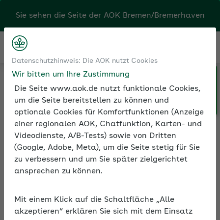
Sie sehen die Seite der
AOK Bremen/Bremerhaven
Kontakt
Menü
Klicken Sie hier, wenn Sie Ihre
Medien und Seminare
Seminarvideos
Datenschutzhinweis: Die AOK nutzt Cookies
AOK/Region wechseln möchten.
Seminarvideos Betriebliche Gesundheitsförderung
Wir bitten um Ihre Zustimmung
Seminarvideo: Stärken Beschäftigter fördern
Die Seite www.aok.de nutzt funktionale Cookies,
um die Seite bereitstellen zu können und
optionale Cookies für Komfortfunktionen (Anzeige
einer regionalen AOK, Chatfunktion, Karten- und
Seminarvideo: Stärken
Videodienste, A/B-Tests) sowie von Dritten
Beschäftigter fördern
(Google, Adobe, Meta), um die Seite stetig für Sie
zu verbessern und um Sie später zielgerichtet
Erfahren Sie im Video, wie Sie mit einem
ansprechen zu können.
stärkenorientierten Führungsstil ein
motiviertes Team erhalten.
Mit einem Klick auf die Schaltfläche „Alle
akzeptieren“ erklären Sie sich mit dem Einsatz