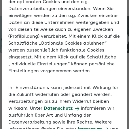
der optionalen Cookies und den o.g.
Datenverarbeitungen einverstanden. Wenn Sie
einwilligen werden zu den o.g. Zwecken einzelne
Daten an diese Unternehmen weitergegeben und
von diesen teilweise auch zu eigenen Zwecken
(Profilbildung) verarbeitet. Mit einem Klick auf die
Schaltfläche „Optionale Cookies ablehnen“
werden ausschließlich funktionale Cookies
eingesetzt. Mit einem Klick auf die Schaltfläche
Video
„Individuelle Einstellungen“ können persönliche
Einstellungen vorgenommen werden.
Stärken Beschäftigter fördern
Ihr Einverständnis kann jederzeit mit Wirkung für
In rund 60 Minuten erfahren Sie im Video, wie Sie
die Zukunft widerrufen oder geändert werden.
mit einem Führungsstil, der die Stärken der
Verarbeitungen bis zu Ihrem Widerruf bleiben
Mitarbeitenden fokussiert, erfolgreiche und
wirksam. Unter
Datenschutz
informieren wir
motivierte Teams erhalten.
ausführlich über Art und Umfang der
Datenverarbeitung sowie Ihre Rechte. Weitere