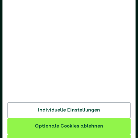
AOK Bremen/Bremerhaven
AOK Hessen
AOK Niedersachsen
AOK Nordost
AOK NordWest
AOK PLUS
AOK Rheinland-Pfalz/Saarland
AOK Rheinland/Hamburg
AOK Sachsen-Anhalt
Individuelle Einstellungen
Optionale Cookies ablehnen