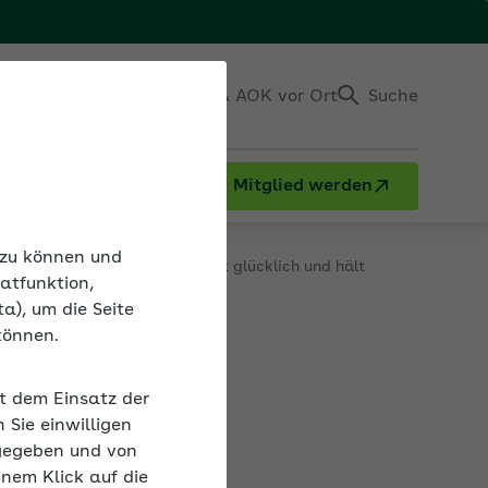
Einloggen
Kontakt & AOK vor Ort
Suche
Mitglied werden
deo: Arbeiten mit Sinn – macht glücklich und hält
n zu können und
atfunktion,
a), um die Seite
können.
und hält
it dem Einsatz der
Sie einwilligen
tät der
gegeben und von
iv auf die
inem Klick auf die