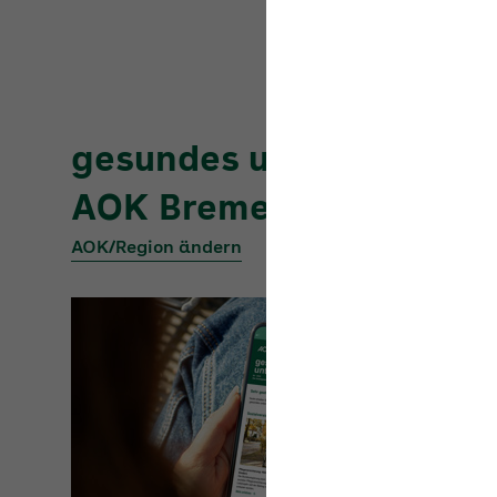
gesundes
unternehmen
AOK Bremen/Bremerha
AOK/Region ändern