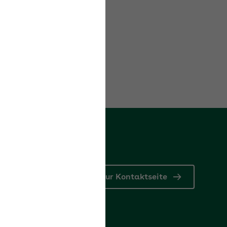
Zur Kontaktseite
r
 Anliegen, wir antworten umgehend oder rufen Sie zurück.