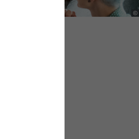
tieferen Sinn in ihrer
 – in Zeiten des