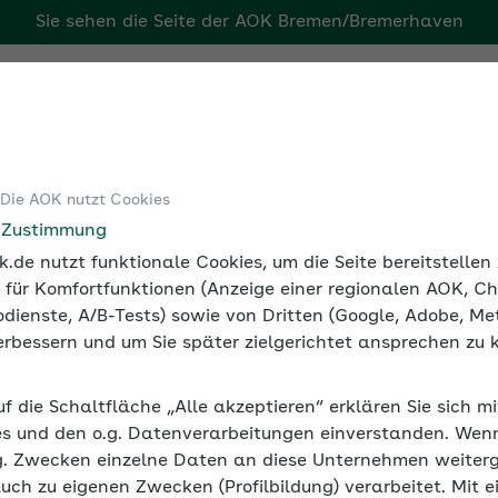
Sie sehen die Seite der
AOK Bremen/Bremerhaven
ven
Tools
Medien und Seminare
 Die AOK nutzt Cookies
Seminarvideos Betriebliche Gesundheitsförderung
Seminarvi
e Zustimmung
.de nutzt funktionale Cookies, um die Seite bereitstelle
 für Komfortfunktionen (Anzeige einer regionalen AOK, Ch
dienste, A/B-Tests) sowie von Dritten (Google, Adobe, Met
 verbessern und um Sie später zielgerichtet ansprechen zu 
mit Sinn – macht glücklich 
uf die Schaltfläche „Alle akzeptieren“ erklären Sie sich m
s und den o.g. Datenverarbeitungen einverstanden. Wenn 
dende Rolle für die Zufriedenheit und Produktivi
g. Zwecken einzelne Daten an diese Unternehmen weiter
ftend wahrgenommen wird, wirkt sich dies posit
auch zu eigenen Zwecken (Profilbildung) verarbeitet. Mit e