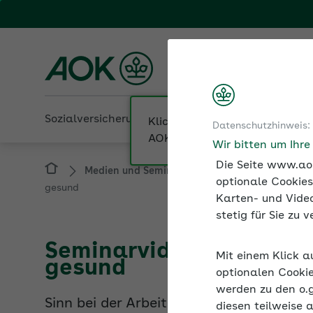
Fachportal für Arbeitgeber
AOK Bremen/Bremerha
Sozialversicherung
Betriebliche Gesundheit
Datenschutzhinweis:
Medien und Seminare
Seminarvideos
Wir bitten um Ihr
gesund
Die Seite www.aok
optionale Cookies
Karten- und Video
stetig für Sie zu
Seminarvideo: Arbeiten 
gesund
Mit einem Klick a
optionalen Cookie
Sinn bei der Arbeit spielt eine entschei
werden zu den o.
Beschäftigten. Wenn Arbeit als sinnsti
diesen teilweise 