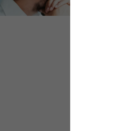
Video
Arbeiten mit Sinn: ma
In rund 60 Minuten erf
Arbeit erkennen. Das 
zunehmenden Fachkrä