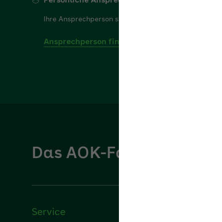
Ansprechperson finden
Das AOK-Fachportal für
Service
Über u
Formulare
Über uns