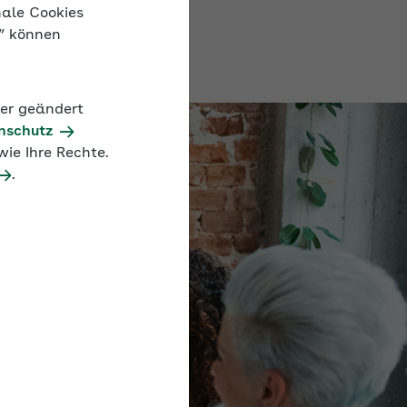
men aus.
nale Cookies
n“ können
der geändert
nschutz
ie Ihre Rechte.
.