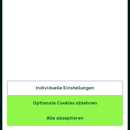
AOK Bremen/Bremerhaven
AOK Hessen
AOK Niedersachsen
AOK Nordost
AOK NordWest
AOK PLUS
AOK Rheinland-Pfalz/Saarland
Individuelle Einstellungen
AOK Rheinland/Hamburg
Optionale Cookies ablehnen
AOK Sachsen-Anhalt
Alle akzeptieren