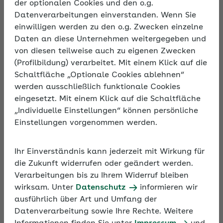
der optionalen Cookies und den o.g.
Datenverarbeitungen einverstanden. Wenn Sie
einwilligen werden zu den o.g. Zwecken einzelne
Beschreibung
Daten an diese Unternehmen weitergegeben und
Krankheitsbedingte Ausfälle bleiben leider nicht
von diesen teilweise auch zu eigenen Zwecken
aus. Doch welche Regeln und Besonderheiten gilt
(Profilbildung) verarbeitet. Mit einem Klick auf die
es bei einer vorliegenden Arbeitsunfähigkeit zu
Schaltfläche „Optionale Cookies ablehnen“
beachten? Das Seminar informiert über die
werden ausschließlich funktionale Cookies
Entgeltfortzahlung und ihre Anwendung in der
eingesetzt. Mit einem Klick auf die Schaltfläche
betrieblichen Praxis und stellt das
„Individuelle Einstellungen“ können persönliche
Ausgleichsverfahren U1 für kleinere Unternehmen
Einstellungen vorgenommen werden.
vor. Außerdem geht das Seminar auf
sozialversicherungsrechtliche Besonderheiten bei
Ihr Einverständnis kann jederzeit mit Wirkung für
Mitarbeitenden im Krankengeldbezug ein.
die Zukunft widerrufen oder geändert werden.
Verarbeitungen bis zu Ihrem Widerruf bleiben
wirksam. Unter
Datenschutz
informieren wir
ausführlich über Art und Umfang der
Datenverarbeitung sowie Ihre Rechte. Weitere