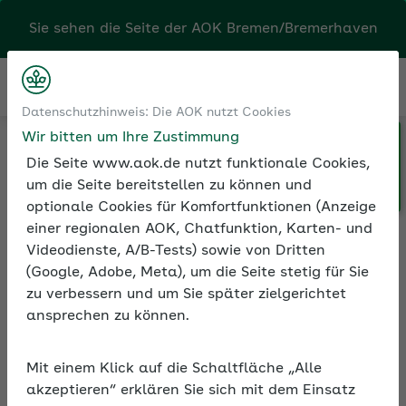
Sie sehen die Seite der
AOK Bremen/Bremerhaven
Kontakt
Menü
Datenschutzhinweis: Die AOK nutzt Cookies
Wir bitten um Ihre Zustimmung
Klicken Sie hier, wenn Sie Ihre
Medien und Seminare
Die Seite www.aok.de nutzt funktionale Cookies,
AOK/Region wechseln möchten.
Informationen zur Seminarreihe
um die Seite bereitstellen zu können und
optionale Cookies für Komfortfunktionen (Anzeige
einer regionalen AOK, Chatfunktion, Karten- und
Videodienste, A/B-Tests) sowie von Dritten
Rubrik:
(Google, Adobe, Meta), um die Seite stetig für Sie
Entgeltfortzahlung und
zu verbessern und um Sie später zielgerichtet
U1
ansprechen zu können.
Alle Seminare
Mit einem Klick auf die Schaltfläche „Alle
akzeptieren“ erklären Sie sich mit dem Einsatz