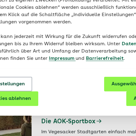
uch zu eigenen Zwecken (Profilbildung) verarbeitet. Mit ei
Erwachsenenleben, woher ihre Proble
ionale Cookies ablehnen“ werden ausschließlich funktion
nem Klick auf die Schaltfläche „Individuelle Einstellungen
25.06.2024 - AOK Bremen/Bremerhaven
ellungen vorgenommen werden.
Letzte Zigarette beim Superbo
Mit dem Rauchen aufzuhören ist nicht e
 kann jederzeit mit Wirkung für die Zukunft widerrufen o
sich: Der Körper beginnt fast sofort, sic
ungen bis zu Ihrem Widerruf bleiben wirksam. Unter
Daten
Kursen zur Tabakentwöhnung stehen Te
usführlich über Art und Umfang der Datenverarbeitung sow
gemeinsam durch.
onen finden Sie unter
Impressum
und
Barrierefreiheit
.
25.06.2024 - AOK Bremen/Bremerhaven
Bessere Orientierung nach der
nstellungen
Ausgewähl
Ein neuer „Delir“- Vertrag von der AO
und dem St. Joseph-Stift Bremen hilft fr
ies ablehnen
A
Patienten dabei, sich schneller zu erhol
06.05.2024 - AOK Bremen/Bremerhaven
Die AOK-Sportbox
Im Vegesacker Stadtgarten einfach mal