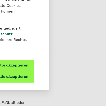
nem Klick auf die
me kommen.
ale Cookies
“ können
 Unterstützung
wl
infach. Doch es lohnt
der geändert
h zu regenerieren. In
schutz
ilnehmende die Zeit
ie Ihre Rechte.
 Frag-uns
 OP
te akzeptieren
K Bremen/Bremerhaven
isch operierten
lle akzeptieren
en.
 Kinder
 Fußball oder