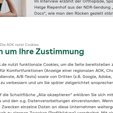
Im Interview erzählt der Orthopäde, Spo
Helge Riepenhof aus der NDR-Sendung 
Docs“, wie man den Rücken gezielt stä
vorbeugen kann.
09.08.2024 - AOK Bremen/Bremerhaven
Die Sucht der Anderen
 Die AOK nutzt Cookies
Alkohol- oder Drogenabhängigkeit wirkt 
en um Ihre Zustimmung
Betroffenen negativ aus – oft leiden au
andere Menschen aus dem nahen Umfeld
Bremerin Edith Hatesuer ist Suchtberater
de nutzt funktionale Cookies, um die Seite bereitstellen
wie man Erkrankten helfen und sich selb
 für Komfortfunktionen (Anzeige einer regionalen AOK, Ch
Abhängigkeit schützen kann.
ienste, A/B-Tests) sowie von Dritten (z.B. Google, Adobe,
23.07.2024 - AOK Bremen/Bremerhaven
ie zu verbessern und um Sie später zielgerichtet anspreche
Wenn Kinder unter der Sucht ihr
f die Schaltfläche „Alle akzeptieren“ erklären Sie sich mi
s und den o.g. Datenverarbeitungen einverstanden. Wenn 
Ist ein Elternteil suchterkrankt, kann 
g. Zwecken einzelne Daten an diese Unternehmen weiter
für die Kinder haben. Manchmal merken 