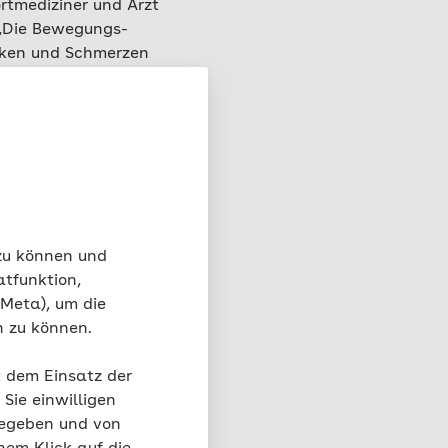
rtmediziner und Arzt
„Die Bewegungs-
rken und Schmerzen
 Gesundheit
sich nicht nur auf die
ch die Familie und
 darunter. Die
in. Hier gibt sie Tipps,
 zu können und
st vor einer Co-
atfunktion,
 Meta), um die
 Kinder
n zu können.
er Eltern leiden
t dem Einsatz der
Sie einwilligen
das gravierende Folgen
gegeben und von
diese erst spät im