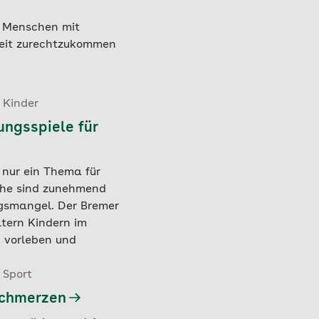
n Menschen mit
heit zurechtzukommen
 Kinder
ngsspiele für
 nur ein Thema für
che sind zunehmend
gsmangel. Der Bremer
ltern Kindern im
 vorleben und
 Sport
schmerzen