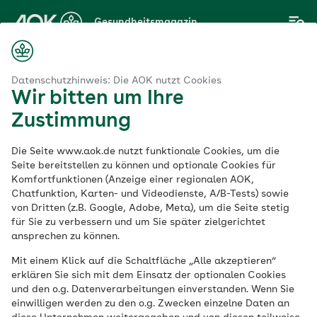
Zum
Gesundheitsmagazin
Hauptinhalt
springen
Magazin
& Kreislauf
Jede Minute zählt bei einer Herzdruckmassage
Datenschutzhinweis: Die AOK nutzt Cookies
Wir bitten um Ihre
Zustimmung
Herz & Kreislauf
Die Seite www.aok.de nutzt funktionale Cookies, um die
Jede Minute zählt bei
Seite bereitstellen zu können und optionale Cookies für
Komfortfunktionen (Anzeige einer regionalen AOK,
Chatfunktion, Karten- und Videodienste, A/B-Tests) sowie
einer
von Dritten (z.B. Google, Adobe, Meta), um die Seite stetig
für Sie zu verbessern und um Sie später zielgerichtet
Herzdruckmassage
ansprechen zu können.
Mit einem Klick auf die Schaltfläche „Alle akzeptieren“
erklären Sie sich mit dem Einsatz der optionalen Cookies
Veröffentlicht am:
und den o.g. Datenverarbeitungen einverstanden. Wenn Sie
13.11.2023
12 Minuten Lesedauer
einwilligen werden zu den o.g. Zwecken einzelne Daten an