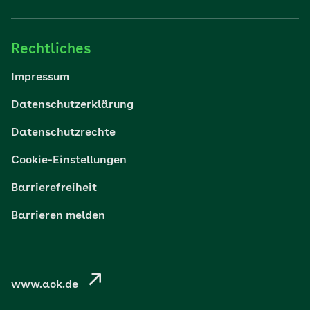
Familie
Rechtliches
Reisen
Impressum
Wohlbefinden
Datenschutzerklärung
Datenschutzrechte
Körper & Psyche
Cookie-Einstellungen
Digital gesund
Barrierefreiheit
Barrieren melden
Nachhaltigkeit
Pflege
www.aok.de