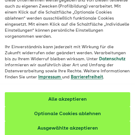
diese Unternehmen weitergegeben und von diesen teilweise
Sind Sie Ersthelfer oder Ersthelferin bei
auch zu eigenen Zwecken (Profilbildung) verarbeitet. Mit
einem plötzlichen Herzstillstand kann Ihre
einem Klick auf die Schaltfläche „Optionale Cookies
ablehnen“ werden ausschließlich funktionale Cookies
Herzdruckmassage das Leben der
eingesetzt. Mit einem Klick auf die Schaltfläche „Individuelle
betroffenen Person retten. So leisten Sie im
Einstellungen“ können persönliche Einstellungen
vorgenommen werden.
Notfall Erste Hilfe.
Ihr Einverständnis kann jederzeit mit Wirkung für die
Fachlich geprüft
Zukunft widerrufen oder geändert werden. Verarbeitungen
bis zu Ihrem Widerruf bleiben wirksam. Unter
Datenschutz
informieren wir ausführlich über Art und Umfang der
Datenverarbeitung sowie Ihre Rechte. Weitere Informationen
finden Sie unter
Impressum
und
Barrierefreiheit
.
Alle akzeptieren
Optionale Cookies ablehnen
Ausgewählte akzeptieren