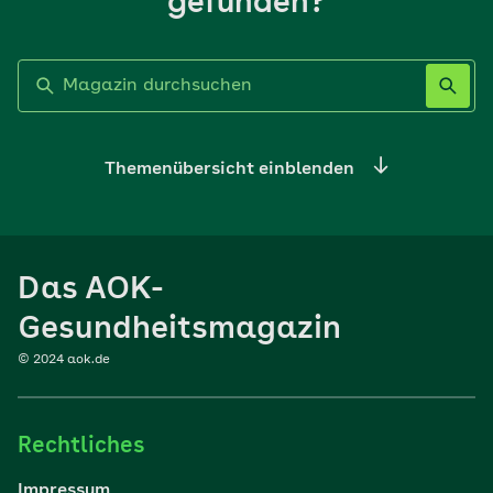
gefunden?
Label nicht gesetzt
Themenübersicht einblenden
Ernährung
Das AOK-
Sport
Gesundheitsmagazin
© 2024 aok.de
Familie
Rechtliches
Reisen
Impressum