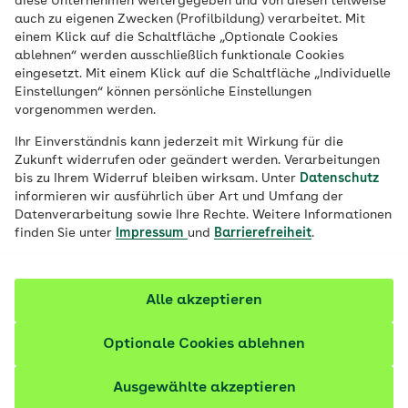
diese Unternehmen weitergegeben und von diesen teilweise
auch zu eigenen Zwecken (Profilbildung) verarbeitet. Mit
einem Klick auf die Schaltfläche „Optionale Cookies
ablehnen“ werden ausschließlich funktionale Cookies
eingesetzt. Mit einem Klick auf die Schaltfläche „Individuelle
Einstellungen“ können persönliche Einstellungen
vorgenommen werden.
Depressive Stimmung? Was im Alltag
Ihr Einverständnis kann jederzeit mit Wirkung für die
Zukunft widerrufen oder geändert werden. Verarbeitungen
helfen kann
bis zu Ihrem Widerruf bleiben wirksam. Unter
Datenschutz
informieren wir ausführlich über Art und Umfang der
Die Zahl der Krankschreibungen mit der Diagnose
Datenverarbeitung sowie Ihre Rechte. Weitere Informationen
Depression ist im Nordosten sprunghaft angestiegen.
finden Sie unter
Impressum
und
Barrierefreiheit
.
Doch wann spricht man genau von einer
Depression?
Alle akzeptieren
7 Artikel zu AOK Nordost Gesundheit
Optionale Cookies ablehnen
Ausgewählte akzeptieren