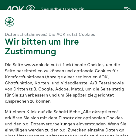
Zum
Gesundheitsmagazin
Hauptinhalt
springen
Datenschutzhinweis: Die AOK nutzt Cookies
Wir bitten um Ihre
Thema
Zustimmung
AOK Nordost
Die Seite www.aok.de nutzt funktionale Cookies, um die
Gesundheit
Seite bereitstellen zu können und optionale Cookies für
Komfortfunktionen (Anzeige einer regionalen AOK,
Chatfunktion, Karten- und Videodienste, A/B-Tests) sowie
von Dritten (z.B. Google, Adobe, Meta), um die Seite stetig
für Sie zu verbessern und um Sie später zielgerichtet
ansprechen zu können.
Mit einem Klick auf die Schaltfläche „Alle akzeptieren“
erklären Sie sich mit dem Einsatz der optionalen Cookies
und den o.g. Datenverarbeitungen einverstanden. Wenn Sie
einwilligen werden zu den o.g. Zwecken einzelne Daten an