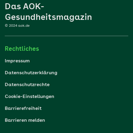
Das AOK-
Sport
Gesundheitsmagazin
© 2024 aok.de
Familie
Rechtliches
Reisen
Impressum
Wohlbefinden
Datenschutzerklärung
Datenschutzrechte
Körper & Psyche
Cookie-Einstellungen
Digital gesund
Barrierefreiheit
Barrieren melden
Nachhaltigkeit