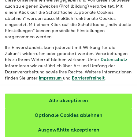
diese Unternehmen weitergegeben und von diesen teilweise
auch zu eigenen Zwecken (Profilbildung) verarbeitet. Mit
einem Klick auf die Schaltfläche „Optionale Cookies
ablehnen“ werden ausschließlich funktionale Cookies
eingesetzt. Mit einem Klick auf die Schaltfläche „Individuelle
Einstellungen“ können persönliche Einstellungen
vorgenommen werden.
Ihr Einverständnis kann jederzeit mit Wirkung für die
Zukunft widerrufen oder geändert werden. Verarbeitungen
bis zu Ihrem Widerruf bleiben wirksam. Unter
Datenschutz
AOK-Kontaktstellen (KIGS) weisen den
informieren wir ausführlich über Art und Umfang der
Weg
Datenverarbeitung sowie Ihre Rechte. Weitere Informationen
finden Sie unter
Impressum
und
Barrierefreiheit
.
KIGS – Die Kontakt- und Informationsstellen für
gesundheitliche Selbsthilfegruppen der AOK Baden-
Württemberg helfen dabei, die passende
Alle akzeptieren
Selbsthilfegruppe zu finden oder eine eigene zu
gründen.
Optionale Cookies ablehnen
Ausgewählte akzeptieren