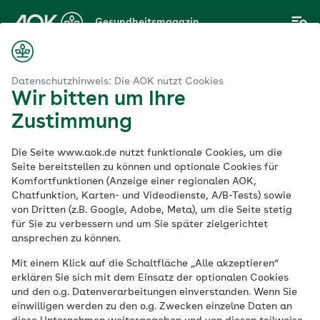
Zum
Gesundheitsmagazin
Hauptinhalt
springen
Datenschutzhinweis: Die AOK nutzt Cookies
Wir bitten um Ihre
Thema
Zustimmung
AOK Baden-
Die Seite www.aok.de nutzt funktionale Cookies, um die
Württemberg
Seite bereitstellen zu können und optionale Cookies für
Komfortfunktionen (Anzeige einer regionalen AOK,
Selbsthilfe
Chatfunktion, Karten- und Videodienste, A/B-Tests) sowie
von Dritten (z.B. Google, Adobe, Meta), um die Seite stetig
für Sie zu verbessern und um Sie später zielgerichtet
ansprechen zu können.
Mit einem Klick auf die Schaltfläche „Alle akzeptieren“
erklären Sie sich mit dem Einsatz der optionalen Cookies
und den o.g. Datenverarbeitungen einverstanden. Wenn Sie
einwilligen werden zu den o.g. Zwecken einzelne Daten an