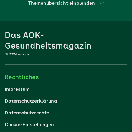
Themenübersicht einblenden
Ernährung
Das AOK-
Sport
Gesundheitsmagazin
© 2024 aok.de
Familie
Rechtliches
Reisen
Impressum
Wohlbefinden
Datenschutzerklärung
Datenschutzrechte
Körper & Psyche
Cookie-Einstellungen