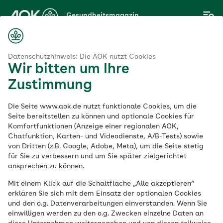
Zum
Gesundheitsmagazin
Hauptinhalt
springen
Magazin
renschmalz entfernen: Tipps für die schonende Ohrenreinigung
Datenschutzhinweis: Die AOK nutzt Cookies
Wir bitten um Ihre
Zustimmung
Organe
Die Seite www.aok.de nutzt funktionale Cookies, um die
Ohrenschmalz
Seite bereitstellen zu können und optionale Cookies für
Komfortfunktionen (Anzeige einer regionalen AOK,
Chatfunktion, Karten- und Videodienste, A/B-Tests) sowie
entfernen: Tipps für
von Dritten (z.B. Google, Adobe, Meta), um die Seite stetig
für Sie zu verbessern und um Sie später zielgerichtet
die schonende
ansprechen zu können.
Mit einem Klick auf die Schaltfläche „Alle akzeptieren“
Ohrenreinigung
erklären Sie sich mit dem Einsatz der optionalen Cookies
und den o.g. Datenverarbeitungen einverstanden. Wenn Sie
einwilligen werden zu den o.g. Zwecken einzelne Daten an