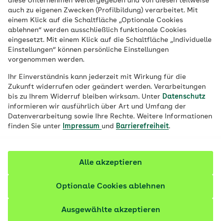
diese Unternehmen weitergegeben und von diesen teilweise
Veröffentlicht am:
24.11.2021
aktualisiert am 02.07.2026
auch zu eigenen Zwecken (Profilbildung) verarbeitet. Mit
11 Minuten Lesedauer
einem Klick auf die Schaltfläche „Optionale Cookies
ablehnen“ werden ausschließlich funktionale Cookies
eingesetzt. Mit einem Klick auf die Schaltfläche „Individuelle
Ohrenschmalz reinigt und schützt den
Einstellungen“ können persönliche Einstellungen
Gehörgang. Sammelt es sich im Übermaß
vorgenommen werden.
an, kann das Ohr verstopfen. Um
Ihr Einverständnis kann jederzeit mit Wirkung für die
Verletzungen zu vermeiden, dürfen Sie das
Zukunft widerrufen oder geändert werden. Verarbeitungen
Ohr nur an der Muschel säubern. Mit diesen
bis zu Ihrem Widerruf bleiben wirksam. Unter
Datenschutz
informieren wir ausführlich über Art und Umfang der
Tipps werden Sie hartnäckiges
Datenverarbeitung sowie Ihre Rechte. Weitere Informationen
Ohrenschmalz los.
finden Sie unter
Impressum
und
Barrierefreiheit
.
Fachlich geprüft
Alle akzeptieren
Optionale Cookies ablehnen
Ausgewählte akzeptieren