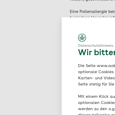
Eine Pollenallergie be
typischen Heuschnup
haben Allergiker folg
Medikamente wie A
Hyposensibilisier
Datenschutzhinweis:
Pollen vermeiden 
Wir bitt
Die Seite www.aok.
optionale Cookies
Mehr zum The
Karten- und Videod
Seite stetig für S
Mit einem Klick au
optionalen Cookie
werden zu den o.