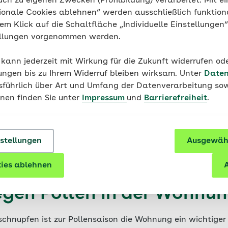
uch zu eigenen Zwecken (Profilbildung) verarbeitet. Mit ei
ionale Cookies ablehnen“ werden ausschließlich funktion
nem Klick auf die Schaltfläche „Individuelle Einstellungen
ellungen vorgenommen werden.
 kann jederzeit mit Wirkung für die Zukunft widerrufen o
Haut & Allergie
ungen bis zu Ihrem Widerruf bleiben wirksam. Unter
Daten
Pflanzen bei Allergien: Allerge
usführlich über Art und Umfang der Datenverarbeitung sow
Garten, Balkon und Zimmer
onen finden Sie unter
Impressum
und
Barrierefreiheit
.
nstellungen
Ausgewähl
ies ablehnen
A
gegen Pollen in der Wohnu
hnupfen ist zur Pollensaison die Wohnung ein wichtiger Z