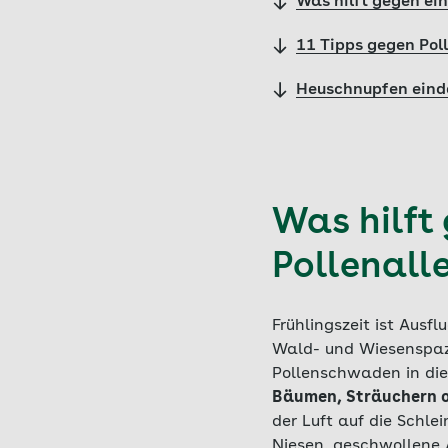
Was hilft gegen ein
11 Tipps gegen Pol
Heuschnupfen eind
Was hilft
Pollenall
Frühlingszeit ist Ausf
Wald- und Wiesenspaz
Pollenschwaden in die
Bäumen, Sträuchern o
der Luft auf die Schl
Niesen, geschwollene 