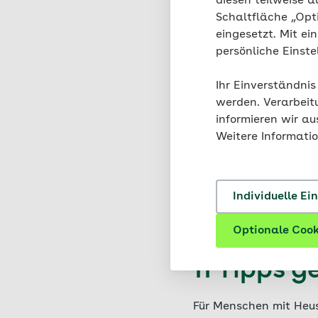
diesen teilweise a
Schaltfläche „Opt
eingesetzt. Mit ei
persönliche Einst
Ihr Einverständnis
werden. Verarbeit
informieren wir a
Weitere Informati
Individuelle Ei
Optionale Cook
11 Tipps 
Für Menschen mit Heusc