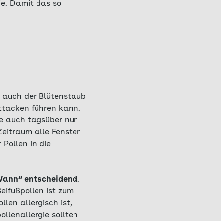
ie. Damit das so
gt auch der Blütenstaub
ttacken führen kann.
ie auch tagsüber nur
 Zeitraum alle Fenster
Pollen in die
Wann“ entscheidend
.
Beifußpollen ist zum
len allergisch ist,
ollenallergie sollten