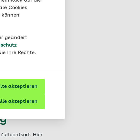
nem Klick auf die
ale Cookies
“ können
der geändert
schutz
narmes Grün für
ie Ihre Rechte.
te akzeptieren
lle akzeptieren
ng
ufluchtsort. Hier