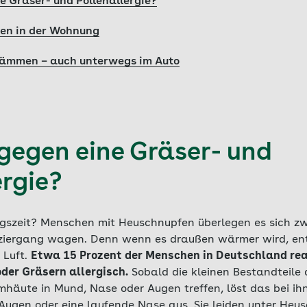
e Gräser- und Pollenallergie?
len in der Wohnung
ämmen – auch unterwegs im Auto
 gegen eine Gräser- und
ergie?
lugszeit? Menschen mit Heuschnupfen überlegen es sich zw
iergang wagen. Denn wenn es draußen wärmer wird, ent
 Luft.
Etwa 15 Prozent der Menschen in Deutschland rea
der Gräsern allergisch.
Sobald die kleinen Bestandteile
eimhäute in Mund, Nase oder Augen treffen, löst das bei 
Augen oder eine laufende Nase aus. Sie leiden unter Heu