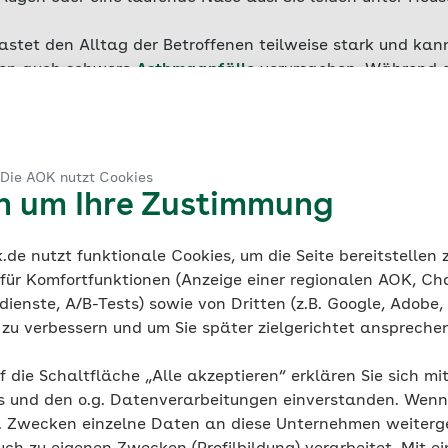
lastet den Alltag der Betroffenen teilweise stark und ka
fen auch schwere
Asthmaanfälle
verursachen. Während di
ende Möglichkeiten zur Linderung der Symptome:
ntihistaminika oder Cortison
ung als Langzeit-Behandlung
 Die AOK nutzt Cookies
– drinnen und draußen
en um Ihre Zustimmung
de nutzt funktionale Cookies, um die Seite bereitstellen
 für Komfortfunktionen (Anzeige einer regionalen AOK, Ch
ma
ienste, A/B-Tests) sowie von Dritten (z.B. Google, Adobe,
ie zu verbessern und um Sie später zielgerichtet anspreche
Haut & Allergie
f die Schaltfläche „Alle akzeptieren“ erklären Sie sich mi
Allergien vorbeugen, bevor sie e
s und den o.g. Datenverarbeitungen einverstanden. Wenn 
funktioniert das?
g. Zwecken einzelne Daten an diese Unternehmen weiter