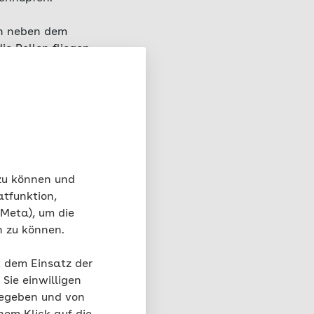
nn neben dem
e Pollen fliegen,
 zu können und
atfunktion,
 Meta), um die
n zu können.
t dem Einsatz der
ntstehen –
Sie einwilligen
gegeben und von