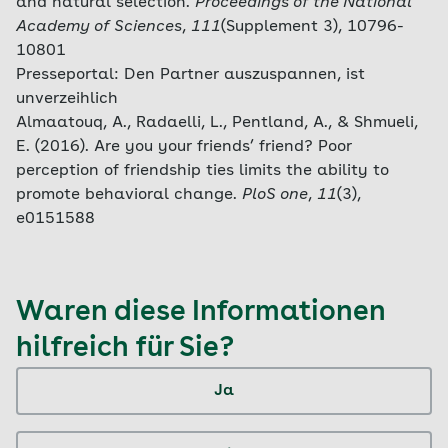
and natural selection.
Proceedings of the National
Academy of Sciences
,
111
(Supplement 3), 10796-
10801
Presseportal: Den Partner auszuspannen, ist
unverzeihlich
Almaatouq, A., Radaelli, L., Pentland, A., & Shmueli,
E. (2016). Are you your friends’ friend? Poor
perception of friendship ties limits the ability to
promote behavioral change.
PloS one
,
11
(3),
e0151588
Waren diese Informationen
hilfreich für Sie?
Ja