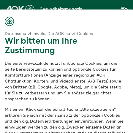
Zum
Gesundheitsmagazin
Hauptinhalt
springen
Magazin
Familie
Beziehung
Wenn Freundschaften zerbrechen
Datenschutzhinweis: Die AOK nutzt Cookies
Wir bitten um Ihre
Zustimmung
Beziehung
Die Seite www.aok.de nutzt funktionale Cookies, um die
Wenn
Seite bereitstellen zu können und optionale Cookies für
Komfortfunktionen (Anzeige einer regionalen AOK,
Chatfunktion, Karten- und Videodienste, A/B-Tests) sowie
Freundschaften
von Dritten (z.B. Google, Adobe, Meta), um die Seite stetig
für Sie zu verbessern und um Sie später zielgerichtet
zerbrechen
ansprechen zu können.
Mit einem Klick auf die Schaltfläche „Alle akzeptieren“
erklären Sie sich mit dem Einsatz der optionalen Cookies
Veröffentlicht am:
und den o.g. Datenverarbeitungen einverstanden. Wenn Sie
19.08.2020
2 Minuten Lesedauer
einwilligen werden zu den o.g. Zwecken einzelne Daten an