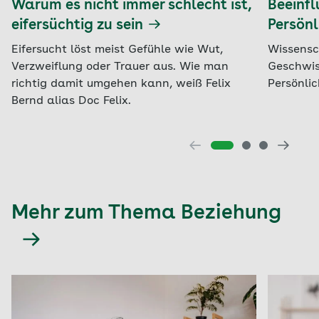
Warum es nicht immer schlecht ist,
Beeinfl
eifersüchtig zu sein
Persön
Eifersucht löst meist Gefühle wie Wut,
Wissensc
Verzweiflung oder Trauer aus. Wie man
Geschwis
richtig damit umgehen kann, weiß Felix
Persönli
Bernd alias Doc Felix.
Mehr zum Thema Beziehung