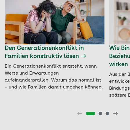
Den Generationenkonflikt in
Wie Bi
Familien konstruktiv lösen
Bezieh
wirken
Ein Generationenkonflikt entsteht, wenn
Werte und Erwartungen
Aus der B
aufeinanderprallen. Warum das normal ist
entwickel
– und wie Familien damit umgehen können.
Bindungs
spätere 