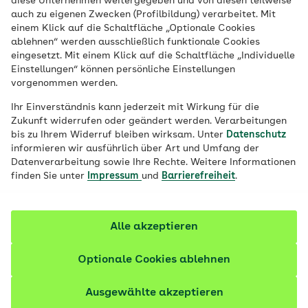
diese Unternehmen weitergegeben und von diesen teilweise
„Freundschaft, das ist eine Seele in zwei
auch zu eigenen Zwecken (Profilbildung) verarbeitet. Mit
Körpern“, sagte schon Aristoteles. Doch
einem Klick auf die Schaltfläche „Optionale Cookies
ablehnen“ werden ausschließlich funktionale Cookies
manchmal werden aus einer Seele wieder
eingesetzt. Mit einem Klick auf die Schaltfläche „Individuelle
zwei und die Freundschaft geht zu Ende.
Einstellungen“ können persönliche Einstellungen
vorgenommen werden.
Was uns dann helfen kann.
Ihr Einverständnis kann jederzeit mit Wirkung für die
Zukunft widerrufen oder geändert werden. Verarbeitungen
bis zu Ihrem Widerruf bleiben wirksam. Unter
Datenschutz
informieren wir ausführlich über Art und Umfang der
Datenverarbeitung sowie Ihre Rechte. Weitere Informationen
finden Sie unter
Impressum
und
Barrierefreiheit
.
Alle akzeptieren
Optionale Cookies ablehnen
Ausgewählte akzeptieren