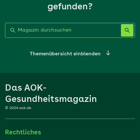
gefunden?
Label nicht gesetzt
Themenübersicht einblenden
Ernährung
Das AOK-
Sport
Gesundheitsmagazin
© 2024 aok.de
Familie
Rechtliches
Reisen