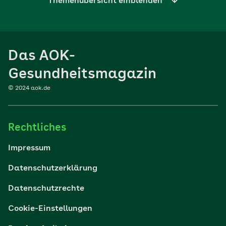
Themenübersicht einblenden
Ernährung
Das AOK-
Sport
Gesundheitsmagazin
© 2024 aok.de
Familie
Rechtliches
Reisen
Impressum
Wohlbefinden
Datenschutzerklärung
Datenschutzrechte
Körper & Psyche
Cookie-Einstellungen