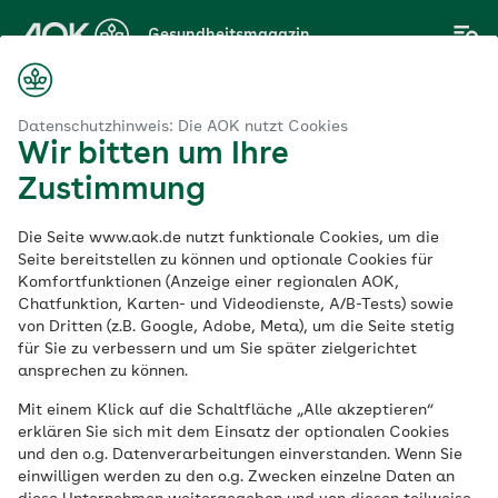
Zum
Gesundheitsmagazin
Hauptinhalt
springen
Datenschutzhinweis: Die AOK nutzt Cookies
Wir bitten um Ihre
Thema
Zustimmung
AOK Hessen
Die Seite www.aok.de nutzt funktionale Cookies, um die
Wohlbefinden
Seite bereitstellen zu können und optionale Cookies für
Komfortfunktionen (Anzeige einer regionalen AOK,
Chatfunktion, Karten- und Videodienste, A/B-Tests) sowie
von Dritten (z.B. Google, Adobe, Meta), um die Seite stetig
für Sie zu verbessern und um Sie später zielgerichtet
ansprechen zu können.
Mit einem Klick auf die Schaltfläche „Alle akzeptieren“
erklären Sie sich mit dem Einsatz der optionalen Cookies
und den o.g. Datenverarbeitungen einverstanden. Wenn Sie
einwilligen werden zu den o.g. Zwecken einzelne Daten an