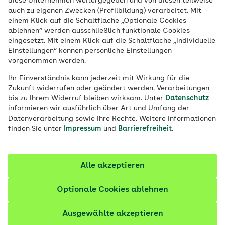
diese Unternehmen weitergegeben und von diesen teilweise
auch zu eigenen Zwecken (Profilbildung) verarbeitet. Mit
einem Klick auf die Schaltfläche „Optionale Cookies
ablehnen“ werden ausschließlich funktionale Cookies
eingesetzt. Mit einem Klick auf die Schaltfläche „Individuelle
Einstellungen“ können persönliche Einstellungen
vorgenommen werden.
Über Stock & Stein: 7 schöne Barfußpfade
Ihr Einverständnis kann jederzeit mit Wirkung für die
Zukunft widerrufen oder geändert werden. Verarbeitungen
in Hessen
bis zu Ihrem Widerruf bleiben wirksam. Unter
Datenschutz
informieren wir ausführlich über Art und Umfang der
Ein Familienausflug auf nackten Füßen ist gesund
Datenverarbeitung sowie Ihre Rechte. Weitere Informationen
und macht Spaß: Warum Barfußpfade für Groß und
finden Sie unter
Impressum
und
Barrierefreiheit
.
Klein ein riesiges Vergnügen sind.
Alle akzeptieren
9 Artikel zu AOK Hessen Wohlbefinden
Optionale Cookies ablehnen
Ausgewählte akzeptieren