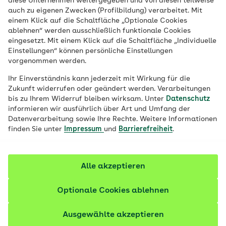
diese Unternehmen weitergegeben und von diesen teilweise
auch zu eigenen Zwecken (Profilbildung) verarbeitet. Mit
einem Klick auf die Schaltfläche „Optionale Cookies
ablehnen“ werden ausschließlich funktionale Cookies
eingesetzt. Mit einem Klick auf die Schaltfläche „Individuelle
Einstellungen“ können persönliche Einstellungen
vorgenommen werden.
Snacken erlaubt? So passen Obst und
Ihr Einverständnis kann jederzeit mit Wirkung für die
Zukunft widerrufen oder geändert werden. Verarbeitungen
Diabetes zusammen
bis zu Ihrem Widerruf bleiben wirksam. Unter
Datenschutz
informieren wir ausführlich über Art und Umfang der
Oft sind Betroffene unsicher, ob sie Obst noch essen
Datenverarbeitung sowie Ihre Rechte. Weitere Informationen
dürfen. Doch wer ein paar Punkte beachtet, darf
finden Sie unter
Impressum
und
Barrierefreiheit
.
frisches Obst weiterhin voll genießen.
Alle akzeptieren
11 Artikel zu AOK Hessen Rezepte & Trends
Optionale Cookies ablehnen
Ausgewählte akzeptieren