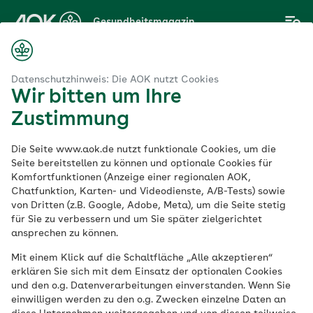
Zum
Gesundheitsmagazin
Hauptinhalt
springen
Datenschutzhinweis: Die AOK nutzt Cookies
Wir bitten um Ihre
Thema
Zustimmung
AOK Hessen Rezepte
Die Seite www.aok.de nutzt funktionale Cookies, um die
& Trends
Seite bereitstellen zu können und optionale Cookies für
Komfortfunktionen (Anzeige einer regionalen AOK,
Chatfunktion, Karten- und Videodienste, A/B-Tests) sowie
von Dritten (z.B. Google, Adobe, Meta), um die Seite stetig
für Sie zu verbessern und um Sie später zielgerichtet
ansprechen zu können.
Mit einem Klick auf die Schaltfläche „Alle akzeptieren“
erklären Sie sich mit dem Einsatz der optionalen Cookies
und den o.g. Datenverarbeitungen einverstanden. Wenn Sie
einwilligen werden zu den o.g. Zwecken einzelne Daten an