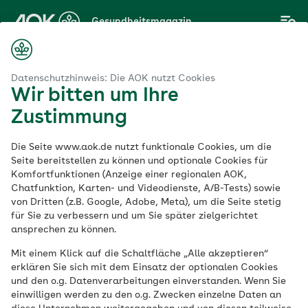
Zum
Gesundheitsmagazin
Hauptinhalt
springen
Magazin
Aus der Region
AOK Bayern
Datenschutzhinweis: Die AOK nutzt Cookies
Wir bitten um Ihre
Zustimmung
Aus der Region
Die Seite www.aok.de nutzt funktionale Cookies, um die
AOK Bayern
Seite bereitstellen zu können und optionale Cookies für
Komfortfunktionen (Anzeige einer regionalen AOK,
Chatfunktion, Karten- und Videodienste, A/B-Tests) sowie
von Dritten (z.B. Google, Adobe, Meta), um die Seite stetig
Über bergige Landschaften, märchenhafte
für Sie zu verbessern und um Sie später zielgerichtet
Schlösser und kulturelle Schätze – die AOK
ansprechen zu können.
Bayern informiert Sie über regionale
Mit einem Klick auf die Schaltfläche „Alle akzeptieren“
Themen.
erklären Sie sich mit dem Einsatz der optionalen Cookies
und den o.g. Datenverarbeitungen einverstanden. Wenn Sie
einwilligen werden zu den o.g. Zwecken einzelne Daten an