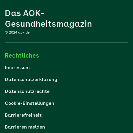
Ernährung
Das AOK-
Sport
Gesundheitsmagazin
© 2024 aok.de
Familie
Rechtliches
Reisen
Impressum
Wohlbefinden
Datenschutzerklärung
Datenschutzrechte
Körper & Psyche
Cookie-Einstellungen
Digital gesund
Barrierefreiheit
Barrieren melden