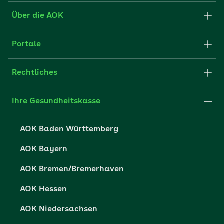
Formulare und Anträge
Über die AOK
Apps
Struktur und Verwaltung
Portale
E-Mail senden
Newsletter
aok.de
Rechtliches
FAQ
Medien der AOK
Fachportal für Arbeitgeber
Websitenutzung
Impressum
Ihre Gesundheitskasse
Partner der AOK
Leistungserbringer
Cookie-Einstellungen
AOK Baden Württemberg
Karriere
Datenschutzerklärung
AOK Bayern
Presse- und Politikportal
Datenschutzrechte
AOK Bremen/Bremerhaven
Vertriebspartner-Service
Nutzungsbedingungen
AOK Hessen
Fehlverhalten melden
AOK Niedersachsen
Barrierefreiheit