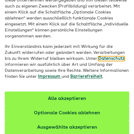
diese Unternehmen weitergegeben und von diesen teilweise
auch zu eigenen Zwecken (Profilbildung) verarbeitet. Mit
einem Klick auf die Schaltfläche „Optionale Cookies
Gewinn-Spiele
ablehnen“ werden ausschließlich funktionale Cookies
eingesetzt. Mit einem Klick auf die Schaltfläche „Individuelle
Es gibt bei der AOK ein Gewinn-Spiel.
Einstellungen“ können persönliche Einstellungen
Jeder kann beim Gewinn-Spiel mitmachen.
vorgenommen werden.
Ihr Einverständnis kann jederzeit mit Wirkung für die
Das Gewinn-Spiel geht
Zukunft widerrufen oder geändert werden. Verarbeitungen
bis zu Ihrem Widerruf bleiben wirksam. Unter
Datenschutz
vom 02. Mai 2024 bis zum 31. Juli 2024.
informieren wir ausführlich über Art und Umfang der
Datenverarbeitung sowie Ihre Rechte. Weitere Informationen
finden Sie unter
Impressum
und
Barrierefreiheit
.
Alle akzeptieren
Das gibt es zu gewinnen:
Optionale Cookies ablehnen
1. Platz: Gutschein für zwei Übernachtungen mit
Früh-Stück für zwei Personen im Park Hotel Bad
Ausgewählte akzeptieren
Füssing