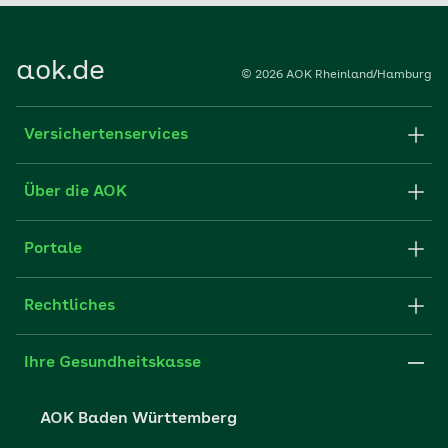
aok.de
© 2026 AOK Rheinland/Hamburg
Versichertenservices
Apps
Über die AOK
FAQ
Partner der AOK
Portale
Fachportal für Arbeitgeber
Rechtliches
Leistungserbringer
Ihre Gesundheitskasse
Karriere
AOK Baden Württemberg
Presse