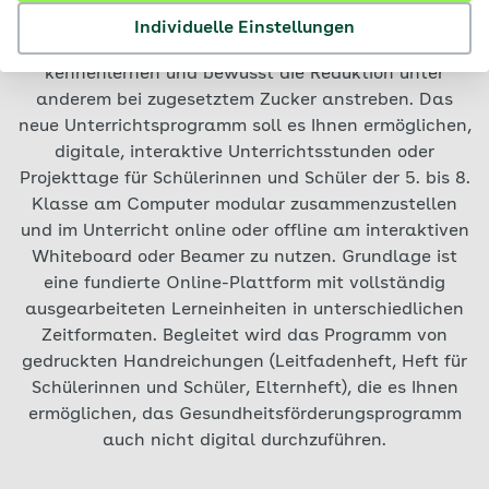
Ihren Schülerinnen und Schülern zu verbessern. Sie
Individuelle Einstellungen
sollen Alternativen zu zuckerreichen Lebensmitteln
kennenlernen und bewusst die Reduktion unter
anderem bei zugesetztem Zucker anstreben. Das
neue Unterrichtsprogramm soll es Ihnen ermöglichen,
digitale, interaktive Unterrichtsstunden oder
Projekttage für Schülerinnen und Schüler der 5. bis 8.
Klasse am Computer modular zusammenzustellen
und im Unterricht online oder offline am interaktiven
Whiteboard oder Beamer zu nutzen. Grundlage ist
eine fundierte Online-Plattform mit vollständig
ausgearbeiteten Lerneinheiten in unterschiedlichen
Zeitformaten. Begleitet wird das Programm von
gedruckten Handreichungen (Leitfadenheft, Heft für
Schülerinnen und Schüler, Elternheft), die es Ihnen
ermöglichen, das Gesundheitsförderungsprogramm
auch nicht digital durchzuführen.