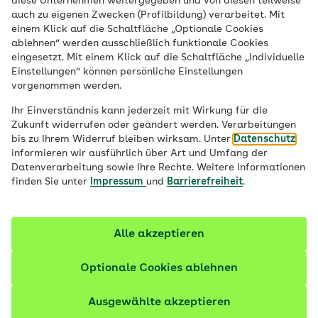
diese Unternehmen weitergegeben und von diesen teilweise
auch zu eigenen Zwecken (Profilbildung) verarbeitet. Mit
einem Klick auf die Schaltfläche „Optionale Cookies
ablehnen“ werden ausschließlich funktionale Cookies
Zuckerkompass
eingesetzt. Mit einem Klick auf die Schaltfläche „Individuelle
Einstellungen“ können persönliche Einstellungen
vorgenommen werden.
Schülergesundheit | Online-Plattform
Ihr Einverständnis kann jederzeit mit Wirkung für die
Zukunft widerrufen oder geändert werden. Verarbeitungen
bis zu Ihrem Widerruf bleiben wirksam. Unter
Datenschutz
informieren wir ausführlich über Art und Umfang der
Datenverarbeitung sowie Ihre Rechte. Weitere Informationen
finden Sie unter
Impressum
und
Barrierefreiheit
.
Alle akzeptieren
Über dieses Angebot
Optionale Cookies ablehnen
Der „Zuckerkompass“ hat zum Ziel, die
Ausgewählte akzeptieren
Ernährungskompetenz im Themenfeld „Zucker“ bei