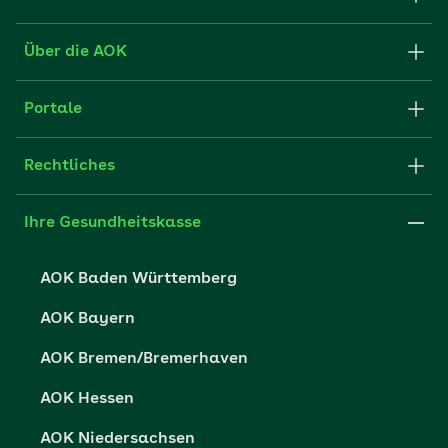
Formulare & Anträge
Über die AOK
Apps
Struktur & Verwaltung
Portale
FAQ
Partner der AOK
Fachportal für Arbeitgeber
Rechtliches
Leistungserbringer
Impressum
Ihre Gesundheitskasse
Karriere
Cookie-Einstellungen
AOK Baden Württemberg
Presse
Datenschutzerklärung
AOK Bayern
Datenschutzrechte
AOK Bremen/Bremerhaven
Barrierefreiheit
AOK Hessen
Barriere melden
AOK Niedersachsen