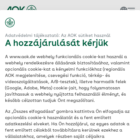
Vissza a kezdőlapra
Adatvédelmi tájékoztató: Az AOK sütiket használ
A hozzájárulását kérjük
AOK protects personal data and provides
A www.aok.de webhely funkcionális cookie-kat használ a
information on what data is stored and how it is
webhely rendelkezésre állásának biztosításához, valamint
used.
opcionális cookie-kat a kényelmi funkciókhoz (regionális
AOK megjelenítése, csevegési funkció, térkép- és
Privacy Policy for aok.de
videoszolgáltatások, A/B-tesztek), illetve harmadik felek
(Google, Adobe, Meta) cookie-jait, hogy folyamatosan
Overview of contents
javíthassuk a webhely nyújtotta felhasználói élményt, és
Privacy Policy
később célzottan tudjuk Önt megszólítani.
Responsible body and contact details
Accessing and using the website
Az „Összes elfogadása” gombra kattintva Ön elfogadja az
opcionális cookie-k használatát és a fent említett
Saving IP addresses
adatkezelési elveket. Ha Ön hozzájárul, az egyes adatok a
Use of cookies – general information
fent említett célokból továbbításra kerülnek ezekhez a
Adobe Experience Cloud
vállalatokhoz, amelyek részben saját céljaikra