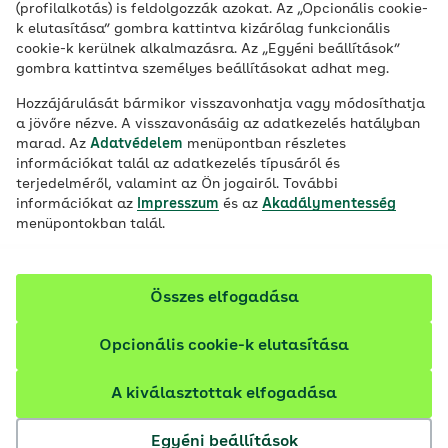
Use of Google Ads
(profilalkotás) is feldolgozzák azokat. Az „Opcionális cookie-
Authorisations in apps
k elutasítása” gombra kattintva kizárólag funkcionális
cookie-k kerülnek alkalmazásra. Az „Egyéni beállítások”
Newsletter tracking
gombra kattintva személyes beállításokat adhat meg.
Use of the chat function
Use of location data
Hozzájárulását bármikor visszavonhatja vagy módosíthatja
Other applications on this website
a jövőre nézve. A visszavonásáig az adatkezelés hatályban
marad. Az
Adatvédelem
menüpontban részletes
Data transmission to the USA and other third
információkat talál az adatkezelés típusáról és
countries
terjedelméről, valamint az Ön jogairól. További
Responsibility for content and information
információkat az
Impresszum
és az
Akadálymentesség
Data security and encryption
menüpontokban talál.
Further information
Status of this Privacy Policy
Összes elfogadása
Privacy Policy
AOK protects personal data and provides
Opcionális cookie-k elutasítása
information on what data is stored and how it is
used.
A kiválasztottak elfogadása
It is important to us that you know at all times
Egyéni beállítások