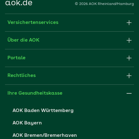
aok.de
© 2026 AOK Rheinland/Hamburg
Versichertenservices
Formulare & Anträge
Über die AOK
Apps
Struktur & Verwaltung
Portale
FAQ
Partner der AOK
Fachportal für Arbeitgeber
Rechtliches
Leistungserbringer
Impressum
Ihre Gesundheitskasse
Karriere
Cookie-Einstellungen
AOK Baden Württemberg
Presse
Datenschutzerklärung
AOK Bayern
Datenschutzrechte
AOK Bremen/Bremerhaven