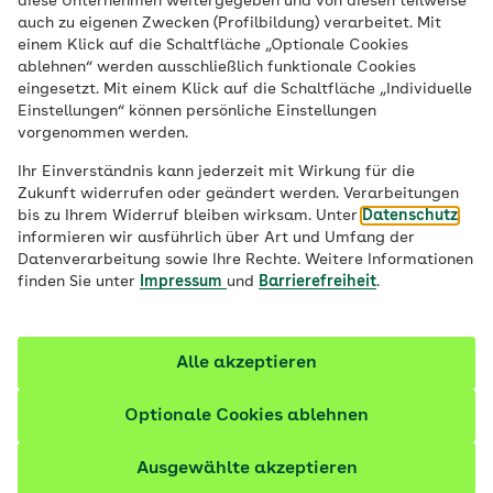
diese Unternehmen weitergegeben und von diesen teilweise
auch zu eigenen Zwecken (Profilbildung) verarbeitet. Mit
einem Klick auf die Schaltfläche „Optionale Cookies
ablehnen“ werden ausschließlich funktionale Cookies
Allgemeine
eingesetzt. Mit einem Klick auf die Schaltfläche „Individuelle
Einstellungen“ können persönliche Einstellungen
vorgenommen werden.
Indikatoren der
Ihr Einverständnis kann jederzeit mit Wirkung für die
Kindergesundheit
Zukunft widerrufen oder geändert werden. Verarbeitungen
bis zu Ihrem Widerruf bleiben wirksam. Unter
Datenschutz
informieren wir ausführlich über Art und Umfang der
Datenverarbeitung sowie Ihre Rechte. Weitere Informationen
finden Sie unter
Impressum
und
Barrierefreiheit
.
Alle akzeptieren
Optionale Cookies ablehnen
Allgemeine Indikatoren der körperlichen
und psychischen Gesundheit
Ausgewählte akzeptieren