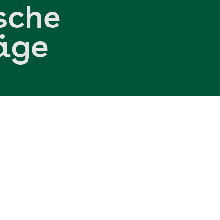
sche
äge
is 17-Jährigen im Rheinland und in Hamburg
ge sind divers (s. ICD-10). Eine Erkrankung, welche zu U
 a). Jugendliche erleben Akne unterschiedlich. Während 
us kann Akne auch bei Babys auftreten, ist jedoch unbed