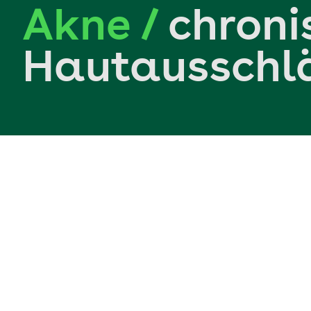
Akne /
chroni
Hautausschl
Akne / chronische Hautausschläge bei 0- b
Ausprägungen sowie Ursachen chronischer Hautausschlä
ansteckende Erkrankung der Talgdrüsen (BVKJ, n. d.
sie als sehr belastend (IQWiG, 2022a). Darüber hina