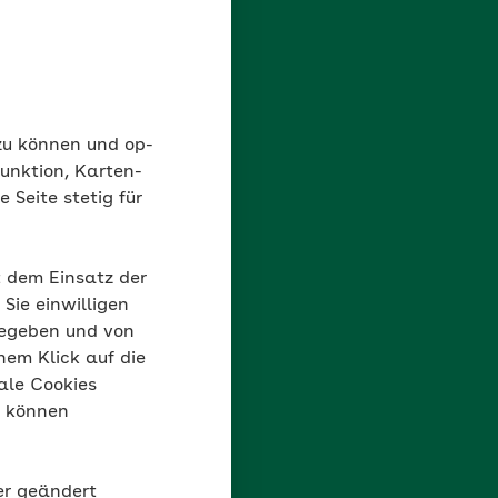
 zu können und op-
unktion, Karten-
 Seite stetig für
t dem Einsatz der
Sie einwilligen
gegeben und von
nem Klick auf die
ale Cookies
“ können
der geändert