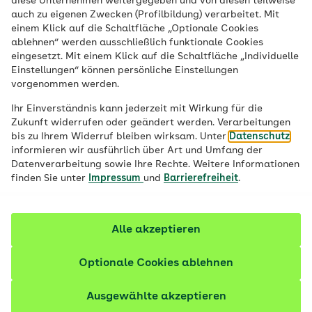
diese Unternehmen weitergegeben und von diesen teilweise
auch zu eigenen Zwecken (Profilbildung) verarbeitet. Mit
einem Klick auf die Schaltfläche „Optionale Cookies
ablehnen“ werden ausschließlich funktionale Cookies
moodgym
eingesetzt. Mit einem Klick auf die Schaltfläche „Individuelle
Einstellungen“ können persönliche Einstellungen
vorgenommen werden.
Gedankenmuster erkennen und
Ihr Einverständnis kann jederzeit mit Wirkung für die
durchbrechen: Das lernen Sie interaktiv
Zukunft widerrufen oder geändert werden. Verarbeitungen
mit „moodgym“.
bis zu Ihrem Widerruf bleiben wirksam. Unter
Datenschutz
informieren wir ausführlich über Art und Umfang der
Datenverarbeitung sowie Ihre Rechte. Weitere Informationen
finden Sie unter
Impressum
und
Barrierefreiheit
.
Mehr erfahren
Alle akzeptieren
Optionale Cookies ablehnen
Ausgewählte akzeptieren