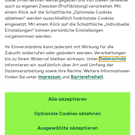
diese Unternehmen weitergegeben und von diesen teilweise
auch zu eigenen Zwecken (Profilbildung) verarbeitet. Mit
einem Klick auf die Schaltfläche „Optionale Cookies
ablehnen“ werden ausschließlich funktionale Cookies
Kommen Sie an
eingesetzt. Mit einem Klick auf die Schaltfläche „Individuelle
Einstellungen“ können persönliche Einstellungen
vorgenommen werden.
Board!
Bei der SUP ’n’
Ihr Einverständnis kann jederzeit mit Wirkung für die
Roll Tour
Zukunft widerrufen oder geändert werden. Verarbeitungen
bis zu Ihrem Widerruf bleiben wirksam. Unter
Datenschutz
informieren wir ausführlich über Art und Umfang der
Erleben Sie völlige Ausgeglichenheit: Mit
Datenverarbeitung sowie Ihre Rechte. Weitere Informationen
finden Sie unter
Impressum
und
Barrierefreiheit
.
der AOK Bayern SUP ’n’ Roll Tour (1) finden
Sie Ihr Gleichgewicht zwischen Land und
Wasser. Genau das Richtige für alle, die
Alle akzeptieren
Entspannung und Fitness gleichermaßen
schätzen.
Optionale Cookies ablehnen
Ausgewählte akzeptieren