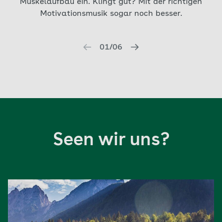
Muskelaufbau ein. Klingt gut? Mit der richtigen
m
Motivationsmusik sogar noch besser.
01/06
Seen wir uns?