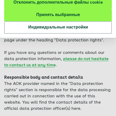
Отклонить дополнительные файлы cookie
when we store which data and what we use it for.
Below we outline the data processing that is carried
Принять выбранные
out when you use this website. Each input form
accessible via the website also contains a specific
Индивидуальные настройки
data protection notice. You will find information on
your data protection rights at the end of each web
page under the heading "Data protection rights".
If you have any questions or comments about our
data protection information,
please do not hesitate
to contact us at any time
.
Responsible body and contact details
The AOK provider named in the "Data protection
rights" section is responsible for the data processing
carried out in connection with the use of this
website. You will find the contact details of the
official data protection officer(s) here.