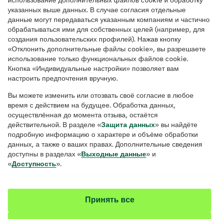
использование дополнительных файлов cookie и обработку
Use of Google Ads
указанных выше данных. В случае согласия отдельные
Authorisations in apps
данные могут передаваться указанным компаниям и частично
Newsletter tracking
обрабатываться ими для собственных целей (например, для
Use of the chat function
создания пользовательских профилей). Нажав кнопку
Use of location data
«Отклонить дополнительные файлы cookie», вы разрешаете
использование только функциональных файлов cookie.
Other applications on this website
Кнопка «Индивидуальные настройки» позволяет вам
Data transmission to the USA and other third
настроить предпочтения вручную.
countries
Responsibility for content and information
Вы можете изменить или отозвать своё согласие в любое
время с действием на будущее. Обработка данных,
Data security and encryption
осуществлённая до момента отзыва, остаётся
Further information
действительной. В разделе «
Защита данных
» вы найдёте
Status of this Privacy Policy
подробную информацию о характере и объёме обработки
данных, а также о ваших правах. Дополнительные сведения
Privacy Policy
доступны в разделах «
Выходные данные
» и
«
Доступность
».
AOK protects personal data and provides
information on what data is stored and how it is
used.
Принять все
It is important to us that you know at all times