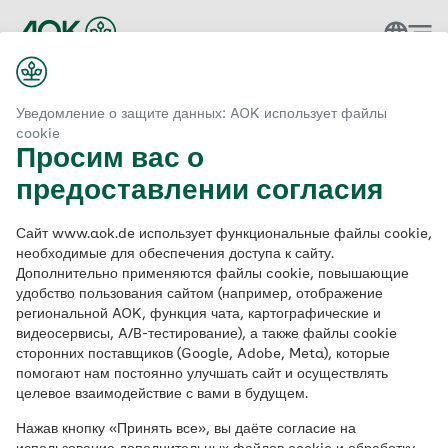
Назад на главную
Уведомление о защите данных: AOK использует файлы
cookie
Просим вас о
AOK protects personal data and provides
предоставлении согласия
information on what data is stored and how it is
used.
Сайт www.aok.de использует функциональные файлы cookie,
Privacy Policy for aok.de
необходимые для обеспечения доступа к сайту.
Дополнительно применяются файлы cookie, повышающие
Overview of contents
удобство пользования сайтом (например, отображение
Privacy Policy
региональной AOK, функция чата, картографические и
Responsible body and contact details
видеосервисы, A/B-тестирование), а также файлы cookie
сторонних поставщиков (Google, Adobe, Meta), которые
Accessing and using the website
помогают нам постоянно улучшать сайт и осуществлять
Saving IP addresses
целевое взаимодействие с вами в будущем.
Use of cookies – general information
Adobe Experience Cloud
Нажав кнопку «Принять все», вы даёте согласие на