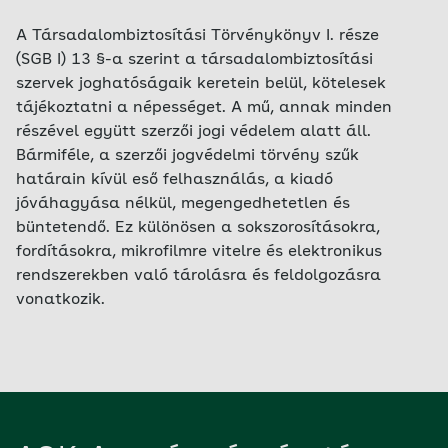
A Társadalombiztosítási Törvénykönyv I. része
(SGB I) 13 §-a szerint a társadalombiztosítási
szervek joghatóságaik keretein belül, kötelesek
tájékoztatni a népességet. A mű, annak minden
részével együtt szerzői jogi védelem alatt áll.
Bármiféle, a szerzői jogvédelmi törvény szűk
határain kívül eső felhasználás, a kiadó
jóváhagyása nélkül, megengedhetetlen és
büntetendő. Ez különösen a sok­szo­ro­sí­tásokra,
fordításokra, mikrofilmre vitelre és elektronikus
rendszerekben való tárolásra és feldolgozásra
vonatkozik.