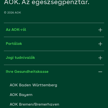
AOK. Az egészségpénztár.
© 2026 AOK
Az AOK-ról
Alkalmazások
Portálok
Sajtó
aok.de
Jogi tudnivalók
AOK partnerek
Szakportál munkaadóknak
Impresszum
Ihre Gesundheitskasse
Képek forrása
AOK Baden Württemberg
Süti beállítások
AOK Bayern
Adatvédelem
AOK Bremen/Bremerhaven