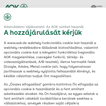
Vissza a kezdőlapra
Adatvédelmi tájékoztató: Az AOK sütiket használ
A hozzájárulását kérjük
Impresszum
A www.aok.de webhely funkcionális cookie-kat használ a
webhely rendelkezésre állásának biztosításához, valamint
opcionális cookie-kat a kényelmi funkciókhoz (regionális
AOK megjelenítése, csevegési funkció, térkép- és
videoszolgáltatások, A/B-tesztek), illetve harmadik felek
(Google, Adobe, Meta) cookie-jait, hogy folyamatosan
Felelősség a tartalomért
javíthassuk a webhely nyújtotta felhasználói élményt, és
később célzottan tudjuk Önt megszólítani.
Az „Összes elfogadása” gombra kattintva Ön elfogadja az
AOK-Bundesverband GbR
opcionális cookie-k használatát és a fent említett
Igazgatóság:
adatkezelési elveket. Ha Ön hozzájárul, az egyes adatok a
fent említett célokból továbbításra kerülnek ezekhez a
Dr. Carola Reimann (ügyvezető igazgató)
vállalatokhoz, amelyek részben saját céljaikra
Jens Martin Hoyer (igazgatóhelyettes)