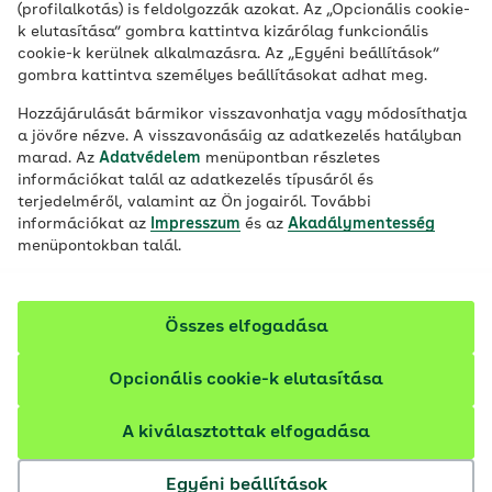
(profilalkotás) is feldolgozzák azokat. Az „Opcionális cookie-
k elutasítása” gombra kattintva kizárólag funkcionális
Rosenthaler Straße 31
cookie-k kerülnek alkalmazásra. Az „Egyéni beállítások”
10178 Berlin
gombra kattintva személyes beállításokat adhat meg.
Hozzájárulását bármikor visszavonhatja vagy módosíthatja
Phone: 030 34646-0
a jövőre nézve. A visszavonásáig az adatkezelés hatályban
Fax: 030 34646-2502
marad. Az
Adatvédelem
menüpontban részletes
információkat talál az adatkezelés típusáról és
terjedelméről, valamint az Ön jogairól. További
http://www.aok-bv.de
információkat az
Impresszum
és az
Akadálymentesség
menüpontokban talál.
Általános kapcsolattartási adatok:
AOK-
Bundesverband(at)bv.aok.de
Összes elfogadása
Az AOK-Bundesverband üzlettársai:
AOK Baden-Württemberg
Opcionális cookie-k elutasítása
AOK Bayern – Die Gesundheitskasse
AOK Bremen/Bremerhaven
A kiválasztottak elfogadása
AOK – Die Gesundheitskasse in Hessen
AOK – Die Gesundheitskasse für Niedersachsen
Egyéni beállítások