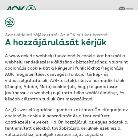
Vissza a kezdőlapra
Adatvédelmi tájékoztató: Az AOK sütiket használ
A hozzájárulását kérjük
A www.aok.de webhely funkcionális cookie-kat használ a
webhely rendelkezésre állásának biztosításához, valamint
opcionális cookie-kat a kényelmi funkciókhoz (regionális
My details
AOK megjelenítése, csevegési funkció, térkép- és
videoszolgáltatások, A/B-tesztek), illetve harmadik felek
(Google, Adobe, Meta) cookie-jait, hogy folyamatosan
Address form
javíthassuk a webhely nyújtotta felhasználói élményt, és
később célzottan tudjuk Önt megszólítani.
Az „Összes elfogadása” gombra kattintva Ön elfogadja az
opcionális cookie-k használatát és a fent említett
First Name
adatkezelési elveket. Ha Ön hozzájárul, az egyes adatok a
fent említett célokból továbbításra kerülnek ezekhez a
vállalatokhoz, amelyek részben saját céljaikra