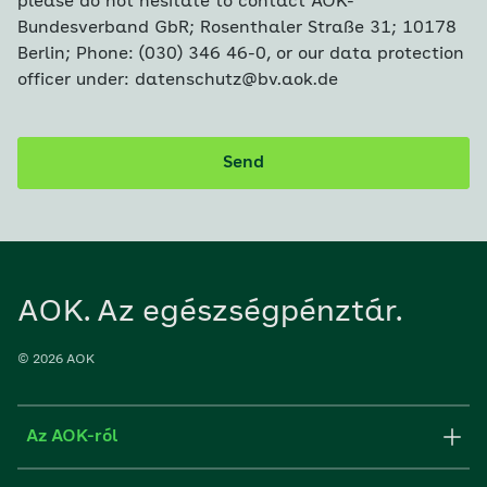
please do not hesitate to contact AOK-
Bundesverband GbR; Rosenthaler Straße 31; 10178
Berlin; Phone: (030) 346 46-0, or our data protection
officer under: datenschutz@bv.aok.de
Send
AOK. Az egészségpénztár.
© 2026 AOK
Az AOK-ról