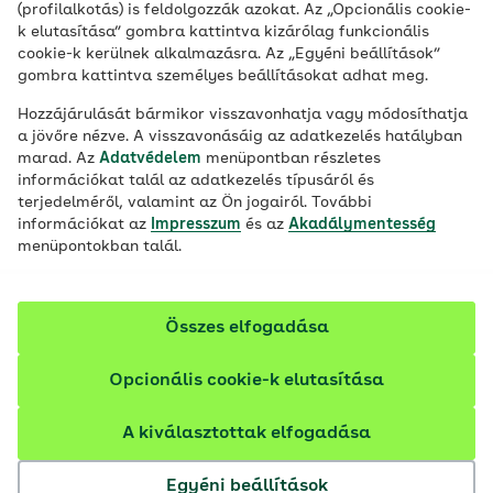
(profilalkotás) is feldolgozzák azokat. Az „Opcionális cookie-
k elutasítása” gombra kattintva kizárólag funkcionális
Surname
cookie-k kerülnek alkalmazásra. Az „Egyéni beállítások”
gombra kattintva személyes beállításokat adhat meg.
Hozzájárulását bármikor visszavonhatja vagy módosíthatja
a jövőre nézve. A visszavonásáig az adatkezelés hatályban
marad. Az
Age
Adatvédelem
menüpontban részletes
információkat talál az adatkezelés típusáról és
terjedelméről, valamint az Ön jogairól. További
információkat az
Impresszum
és az
Akadálymentesség
menüpontokban talál.
Country of origin
Összes elfogadása
Opcionális cookie-k elutasítása
I plan in Germany …
A kiválasztottak elfogadása
Egyéni beállítások