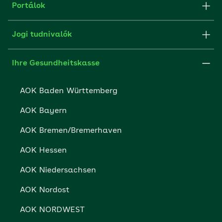
Alkalmazások
Portálok
Sajtó
aok.de
Jogi tudnivalók
AOK partnerek
Szakportál munkaadóknak
Impresszum
Ihre Gesundheitskasse
Képek forrása
AOK Baden Württemberg
Süti beállítások
AOK Bayern
Adatvédelem
AOK Bremen/Bremerhaven
Adatvédelmi jogok
AOK Hessen
Akadálymentesség
AOK Niedersachsen
Akadály bejelentése
AOK Nordost
AOK NORDWEST