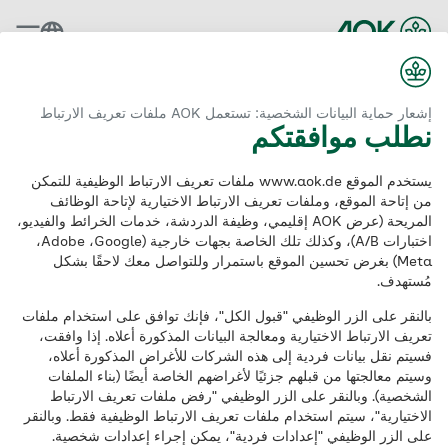
عودة إلى الصفحة الرئيسية
إشعار حماية البيانات الشخصية: تستعمل AOK ملفات تعريف الارتباط
نطلب موافقتكم
يستخدم الموقع www.aok.de ملفات تعريف الارتباط الوظيفية للتمكن
من إتاحة الموقع، وملفات تعريف الارتباط الاختيارية لإتاحة الوظائف
المريحة (عرض AOK إقليمي، وظيفة الدردشة، خدمات الخرائط والفيديو،
My details
اختبارات A/B)، وكذلك تلك الخاصة بجهات خارجية (Google‏، Adobe‏،
Meta) بغرض تحسين الموقع باستمرار وللتواصل معك لاحقًا بشكل
مُستهدف.
Address form
بالنقر على الزر الوظيفي "قبول الكل"، فإنك توافق على استخدام ملفات
تعريف الارتباط الاختيارية ومعالجة البيانات المذكورة أعلاه. إذا وافقت،
فسيتم نقل بيانات فردية إلى هذه الشركات للأغراض المذكورة أعلاه،
وسيتم معالجتها من قبلهم جزئيًا لأغراضهم الخاصة أيضًا (بناء الملفات
First Name
الشخصية). وبالنقر على الزر الوظيفي "رفض ملفات تعريف الارتباط
الاختيارية"، سيتم استخدام ملفات تعريف الارتباط الوظيفية فقط. وبالنقر
على الزر الوظيفي "إعدادات فردية"، يمكن إجراء إعدادات شخصية.