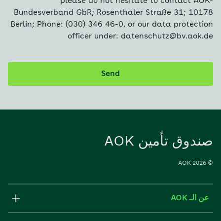
please do not hesitate to contact AOK-
Bundesverband GbR; Rosenthaler Straße 31; 10178
Berlin; Phone: (030) 346 46-0, or our data protection
officer under: datenschutz@bv.aok.de
Send
AOK صندوق تأمين
© 2026 AOK
عن الـ AOK