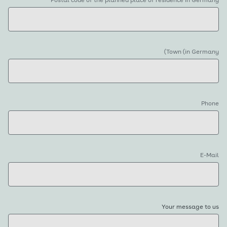
Postal code of the planned place of residence in Germany
Town (in Germany)
Phone
E-Mail
Your message to us