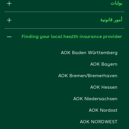
تطبيقات
بوابات
الصحافة
aok.de
أمور قانونية
شركاء تأمين AOK
بوابة متخصصة لأرباب العمل
هيئة التحرير
Finding your local health insurance provider
إثبات الصورة
AOK Baden Württemberg
إعدادات ملفات الارتباط
AOK Bayern
حماية البيانات
AOK Bremen/Bremerhaven
حقوق حماية البيانات
AOK Hessen
الإتاحة بدون المعوقات
AOK Niedersachsen
الإبلاغ عن معوقات
AOK Nordost
AOK NORDWEST