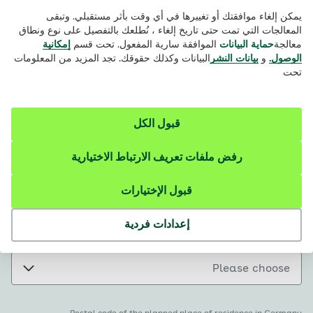
يمكن إلغاء موافقتك أو تغييرها في أي وقت بأثر مستقبلي. وتبقى
Surname
المعالجات التي تمت حتى تاريخ إلغاء ، نُطلعك بالتفصيل على نوع ونطاق
معالجة
حماية البيانات
الموافقة سارية المفعول. تحت قسم
إمكانية
الوصول.
و
بيانات النشر
البيانات وكذلك حقوقك. تجد المزيد من المعلومات
تحت
Age
قبول الكل
رفض ملفات تعريف الارتباط الاختيارية
Country of origin
قبول الإختيارات
إعدادات فردية
I plan in Germany …