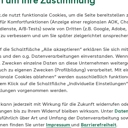
en um Ihre Zustimmung
berg
rtriebsmanagement
de nutzt funktionale Cookies, um die Seite bereitstellen
 für Komfortfunktionen (Anzeige einer regionalen AOK, Ch
ienste, A/B-Tests) sowie von Dritten (z.B. Google, Adobe,
ie zu verbessern und um Sie später zielgerichtet anspreche
f die Schaltfläche „Alle akzeptieren“ erklären Sie sich mi
Ihre
persönliche Referenznummer
mit an.
s und den o.g. Datenverarbeitungen einverstanden. Wenn 
g. Zwecken einzelne Daten an diese Unternehmen weiter
 persönlich
uch zu eigenen Zwecken (Profilbildung) verarbeitet. Mit ei
ionale Cookies ablehnen“ werden ausschließlich funktion
eines unserer AOK-ServiceCenter für eine persönliche Be
nem Klick auf die Schaltfläche „Individuelle Einstellungen
u unsere
KundenCenter-Suche
.
ellungen vorgenommen werden.
 kann jederzeit mit Wirkung für die Zukunft widerrufen o
ungen bis zu Ihrem Widerruf bleiben wirksam. Unter
Daten
usführlich über Art und Umfang der Datenverarbeitung sow
onen finden Sie unter
Impressum
und
Barrierefreiheit
.