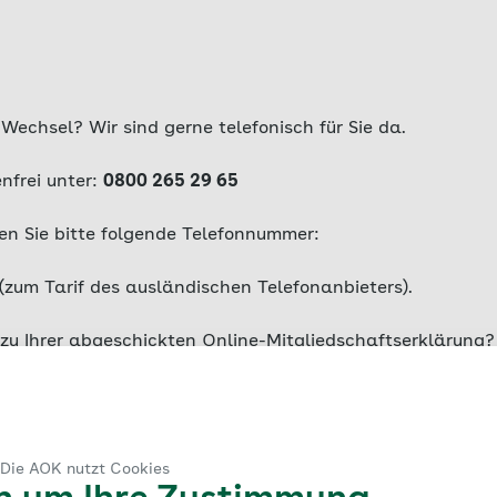
echsel? Wir sind gerne telefonisch für Sie da.
enfrei unter:
0800 265 29 65
n Sie bitte folgende Telefonnummer:
(zum Tarif des ausländischen Telefonanbieters).
zu Ihrer abgeschickten Online-Mitgliedschaftserklärung?
eichen Sie per E-Mail:
A99_onlinemes@bw.aok.de
en Postweg folgende Adresse:
 Die AOK nutzt Cookies