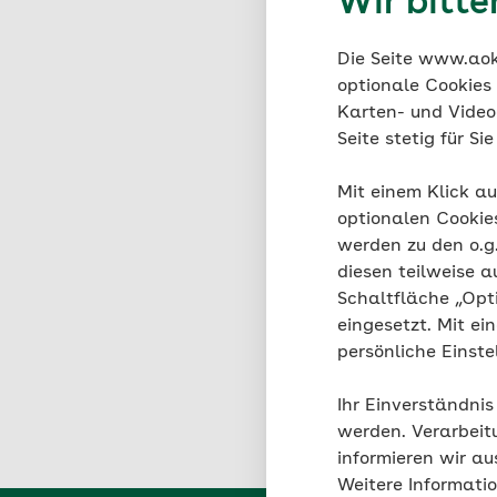
Wir bitt
AOK Baden-Württem
Geschäftsbereich Ve
Die Seite www.aok.
optionale Cookies
Presselstr. 19
Karten- und Videod
Seite stetig für S
70191 Stuttgart
Mit einem Klick au
Bitte geben Sie immer 
optionalen Cookie
werden zu den o.
Wir beraten auch gern
diesen teilweise a
Schaltfläche „Opt
Gern können Sie auch 
eingesetzt. Mit ei
Nutzen Sie bitte hierz
persönliche Einst
Ihr Einverständnis
werden. Verarbeit
informieren wir a
Weitere Informati