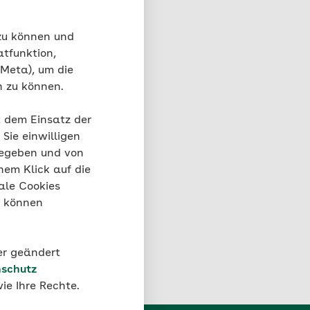
 zu können und
atfunktion,
 Meta), um die
n zu können.
t dem Einsatz der
Sie einwilligen
gegeben und von
nem Klick auf die
ale Cookies
ratung besuchen.
“ können
der geändert
schutz
ie Ihre Rechte.