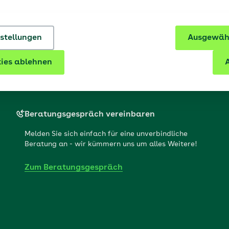
nstellungen
Ausgewähl
lfen gern!
ies ablehnen
A
Beratungsgespräch vereinbaren
Melden Sie sich einfach für eine unverbindliche
Beratung an - wir kümmern uns um alles Weitere!
Zum Beratungsgespräch