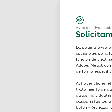
Contacto general:
AOK-B
Los socios de la Federac
AOK Baden-Württember
AOK Bayern – Die Gesun
Aviso de privacidad: 
AOK Bremen/Bremerhave
Solicitam
AOK – Die Gesundheitska
AOK – Die Gesundheitska
La página www.aok
AOK Nordost – Die Gesun
opcionales para f
AOK NordWest – Die Ges
función de chat, s
AOK Rheinland/Hamburg 
Adobe, Meta), con 
AOK Rheinland-Pfalz/Saa
de forma específi
AOK PLUS – Die Gesundhe
AOK Sachsen-Anhalt – D
Al hacer clic en e
tratamiento de da
Autoridad competente 
datos individuale
casos, estas los tr
Senatsverwaltung für Wi
botón «Rechazar co
Oranienstraße 106