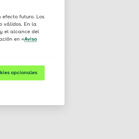
efecto futuro. Los
e resolución de
 válidos. En la
flictos ante un órgano de
y el alcance del
ación en «
Aviso
tienen la obligación de
chos de autor de la obra
la ley sobre la propiedad
pecialmente aplicable a
kies opcionales
samiento en sistemas