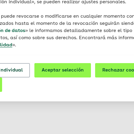
ón individual», se pueden realizar ajustes personales.
 puede revocarse o modificarse en cualquier momento con 
culo 36 de la VSBG (ley de procedimientos alternativos d
izados hasta el momento de la revocación seguirán siendo
mos un de procedimiento alternativo de resolución de con
ón de datos
» le informamos detalladamente sobre el tipo 
tos, así como sobre sus derechos. Encontrará más inform
lidad
».
ódigo social alemán), los organismos de seguridad social 
dentro del marco de su competencia. Reservados los dere
s. Cualquier explotación fuera de los límites estrictos de 
o de la editorial será inadmisible y punible. Esto será es
individual
Aceptar selección
Rechazar coo
ucciones, los microfilmados y el almacenamiento y proce