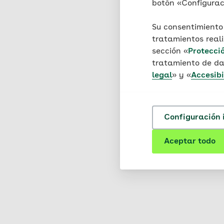
botón «Configuraci
10969 Berlin
Su consentimiento
Información según el artí
tratamientos real
conflictos): no participa
sección «
Protecci
arbitraje.
tratamiento de da
legal
» y «
Accesibi
Según el art. 13 SGB I (c
informar a la población 
inclusive todas sus parte
intelectual sin el permis
Configuración 
las reproducciones, trad
electrónicos.
Aceptar todo