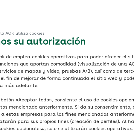
undesverband(at)bv.aok.de
ión de la AOK:
g
dheitskasse
la AOK utiliza cookies
n
os su autorización
sse in Hessen
sse für Niedersachsen
.de emplea cookies operativas para poder ofrecer el sit
dheitskasse
unciones que aportan comodidad (visualización de una AO
undheitskasse
ervicios de mapas y vídeo, pruebas A/B), así como de terc
– Die Gesundheitskasse
el fin de mejorar de forma continuada el sitio web y poder
rland – Die Gesundheitskasse
ca más adelante.
itskasse für Sachsen und Thüringen
ie Gesundheitskasse
l botón «Aceptar todo», consiente el uso de cookies opcion
tos mencionado anteriormente. Si da su consentimiento, 
de AOK-Bundesverband:
s a estas empresas para los fines mencionados anteriorm
atarán para sus propios fines (creación de perfiles). Al ha
ssenschaft, Gesundheit und Pflege
okies opcionales», solo se utilizarán cookies operativas. 