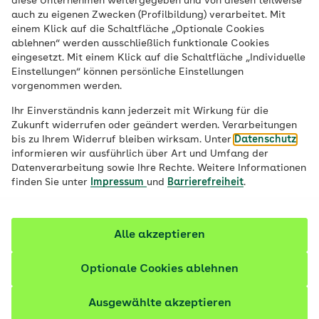
diese Unternehmen weitergegeben und von diesen teilweise
auch zu eigenen Zwecken (Profilbildung) verarbeitet. Mit
einem Klick auf die Schaltfläche „Optionale Cookies
ablehnen“ werden ausschließlich funktionale Cookies
Immer On?
eingesetzt. Mit einem Klick auf die Schaltfläche „Individuelle
Einstellungen“ können persönliche Einstellungen
vorgenommen werden.
Schülergesundheit | auch als Online-
Ihr Einverständnis kann jederzeit mit Wirkung für die
Seminar
Zukunft widerrufen oder geändert werden. Verarbeitungen
bis zu Ihrem Widerruf bleiben wirksam. Unter
Datenschutz
informieren wir ausführlich über Art und Umfang der
Datenverarbeitung sowie Ihre Rechte. Weitere Informationen
finden Sie unter
Impressum
und
Barrierefreiheit
.
Alle akzeptieren
Optionale Cookies ablehnen
Über dieses Angebot
Ausgewählte akzeptieren