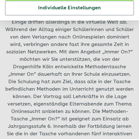
Das Internet ist mittlerweile zum festen Bestandteil
unseres Alltags geworden. Es eröffnet wichtige
Individuelle Einstellungen
soziale Räume, die viele Jugendliche positiv nutzen.
Einige driften allerdings in die virtuelle Welt ab.
Während der Alltag einiger Schülerinnen und Schüler
von dem Verlangen nach Onlinespielen dominiert
wird, verbringen andere fast ihre gesamte Zeit in
sozialen Netzwerken. Mit dem Angebot „Immer On?“
möchten wir Sie unterstützen, die von der
Drogenhilfe Köln entwickelte Methodentasche
„Immer On“ dauerhaft an Ihrer Schule einzusetzen.
Die Schulung hat zum Ziel, dass alle in der Tasche
befindlichen Methoden im Unterricht genutzt werden
können. Der Vortrag soll Lehrkräfte in die Lage
versetzen, eigenständige Elternabende zum Thema
Onlinesucht anbieten zu können. Die Methoden-
Tasche „Immer On?“ ist geeignet zum Einsatz ab
Jahrgangsstufe 6. Innerhalb der Fortbildung lernen
Sie die in der Tasche vorhandenen fünf interaktiven