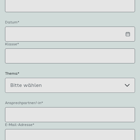
(Seminar geeignet ab Klasse 5 bis 8 mit Lehrer/-
in)
Datum
*
Klasse
*
Thema
*
Ansprechpartner/-in
*
E-Mail-Adresse
*