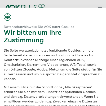
Zum
Hauptinhalt
springen
Datenschutzhinweis: Die AOK nutzt Cookies
Wir bitten um Ihre
Zustimmung
Die Seite www.aok.de nutzt funktionale Cookies, um die
Seite bereitstellen zu können und op-tionale Cookies für
Komfortfunktionen (Anzeige einer regionalen AOK,
Chatfunktion, Karten- und Videodienste, A/B-Tests) sowie
von Dritten (Google, Adobe, Meta), um die Seite stetig für Sie
zu verbessern und um Sie später zielgerichtet ansprechen zu
können.
Mit einem Klick auf die Schaltfläche „Alle akzeptieren“
AOK PLUS. Die Gesundheitskasse für
erklären Sie sich mit dem Einsatz der optionalen Cookies
Sachsen und Thüringen
und den o.g. Datenverarbeitungen einverstanden. Wenn Sie
einwilligen werden zu den o.g. Zwecken einzelne Daten an