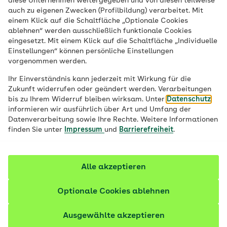
diese Unternehmen weitergegeben und von diesen teilweise
auch zu eigenen Zwecken (Profilbildung) verarbeitet. Mit
einem Klick auf die Schaltfläche „Optionale Cookies
ablehnen“ werden ausschließlich funktionale Cookies
Digitale Angebote für
eingesetzt. Mit einem Klick auf die Schaltfläche „Individuelle
Einstellungen“ können persönliche Einstellungen
vorgenommen werden.
Ihr
Schuljahr
Ihr Einverständnis kann jederzeit mit Wirkung für die
Zukunft widerrufen oder geändert werden. Verarbeitungen
Entdecken Sie unsere vielseitigen digitalen
bis zu Ihrem Widerruf bleiben wirksam. Unter
Datenschutz
Seminare. Wählen Sie Ihr Wunschthema
informieren wir ausführlich über Art und Umfang der
Datenverarbeitung sowie Ihre Rechte. Weitere Informationen
und senden Sie uns Ihre Anfrage.
finden Sie unter
Impressum
und
Barrierefreiheit
.
Alle akzeptieren
Jetzt Ihr digitales Seminar anfragen
Optionale Cookies ablehnen
Ausgewählte akzeptieren