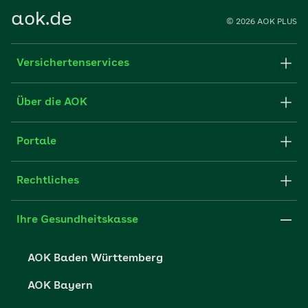
aok.de
© 2026 AOK PLUS
Versichertenservices
Formulare & Anträge
Über die AOK
Apps
Struktur & Verwaltung
Portale
FAQ
Medien der AOK
Fachportal für Arbeitgeber
Rechtliches
Partner der AOK
Leistungserbringer
Impressum
Ihre Gesundheitskasse
Karriere
Datenschutzerklärung
AOK Baden Württemberg
Presse
Datenschutzrechte
AOK Bayern
Barrierefreiheit