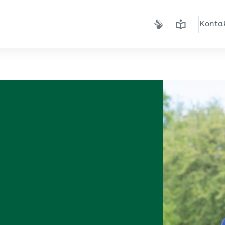
Konta
Gebärdensprache
Leichte Spra