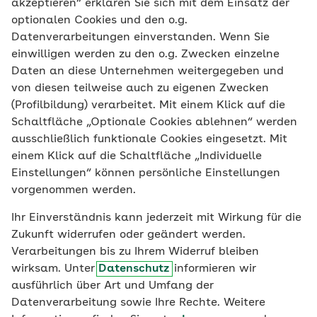
akzeptieren“ erklären Sie sich mit dem Einsatz der
Vertriebsmitarbeiter im
optionalen Cookies und den o.g.
Datenverarbeitungen einverstanden. Wenn Sie
Außendienst
einwilligen werden zu den o.g. Zwecken einzelne
Daten an diese Unternehmen weitergegeben und
von diesen teilweise auch zu eigenen Zwecken
Herzlich willkommen auf meiner
(Profilbildung) verarbeitet. Mit einem Klick auf die
Seite!
Schaltfläche „Optionale Cookies ablehnen“ werden
ausschließlich funktionale Cookies eingesetzt. Mit
Top-Leistungen, fairer Beitrag und umfassender
einem Klick auf die Schaltfläche „Individuelle
Service. Dafür steht die AOK NordWest. Hier erfahren
Einstellungen“ können persönliche Einstellungen
Sie mehr über die Vorteile einer AOK-Mitgliedschaft.
vorgenommen werden.
Als Vertriebsberater Ihrer Region stehe ich Ihnen
Ihr Einverständnis kann jederzeit mit Wirkung für die
gerne für weitere Fragen zur Verfügung.
Zukunft widerrufen oder geändert werden.
Verarbeitungen bis zu Ihrem Widerruf bleiben
wirksam. Unter
Datenschutz
informieren wir
0800 2655-504516
ausführlich über Art und Umfang der
0162 2656457
Datenverarbeitung sowie Ihre Rechte. Weitere
Kontakt