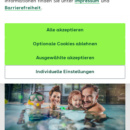
Informationen finden Sie unter
Impressum
und
Termin vereinbaren
Barrierefreiheit
.
Kontaktdaten speichern
Alle akzeptieren
Privatkunden
Firmenkunden
Optionale Cookies ablehnen
Ausgewählte akzeptieren
Meine Highlights für Sie
Individuelle Einstellungen