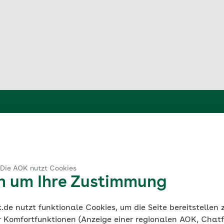
3. Familie versichern
 Die AOK nutzt Cookies
en um Ihre Zustimmung
im Jobcenter bei der AOK PLUS erhalten Sie ein Begrüßun
Aufnahme in die Familienversicherung". Mit diesem Dokume
de nutzt funktionale Cookies, um die Seite bereitstellen
ispiel Ihre Kinder oder Ihren Ehegatten ebenfalls bei de
r Komfortfunktionen (Anzeige einer regionalen AOK, Chatf