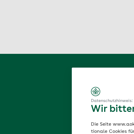
Datenschutzhinweis:
Wir bitt
Mit der Anmeldung 
"Fragebogen für die 
Die Seite www.aok.
Angehörige wie zum Be
tionale Cookies fü