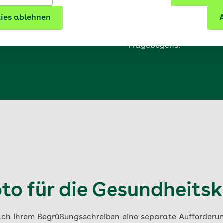
Umschlags übernimmt di
ies ablehnen
A
Versand.
Unsere
Ausfüllhilfe
unter
Fragebogens.
oto für die Gesundheits
ach Ihrem Begrüßungsschreiben eine separate Aufforderun