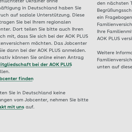
eflüchteter Ukrainer ohne
den nächsten T
äftigung in Deutschland haben Sie
Begrüßungsschre
uch auf soziale Unterstützung. Diese
ein Fragebogen
ragen Sie bei Ihrem regionalen
Familienversic
nter. Dort teilen Sie bitte auch Ihren
Ihre Familienmi
h mit, dass Sie sich bei der AOK PLUS
AOK PLUS vers
enversichern möchten. Das Jobcenter
Sie dann bei der AOK PLUS anmelden.
Weitere Inform
nativ können Sie online einen Antrag
Familienversich
itgliedschaft bei der AOK PLUS
unten auf diese
llen.
bcenter finden
ten Sie in Deutschland keine
ungen vom Jobcenter, nehmen Sie bitte
kt mit uns
auf.