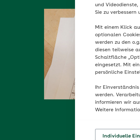
und Videodienste, 
Sie zu verbessern 
Mit einem Klick au
optionalen Cookie
werden zu den o.
diesen teilweise a
Schaltfläche „Opt
eingesetzt. Mit ei
persönliche Einst
Ihr Einverständnis
werden. Verarbeit
informieren wir a
Weitere Informati
Individuelle Ei