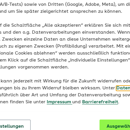
A/B-Tests) sowie von Dritten (Google, Adobe, Meta), um die
und um Sie später zielgerichtet ansprechen zu können.
Familienversicherung
f die Schaltfläche „Alle akzeptieren“ erklären Sie sich mi
Was ist zu tun?
s und den o.g. Datenverarbeitungen einverstanden. Wenn 
g. Zwecken einzelne Daten an diese Unternehmen weiter
Füllen Sie alle Zeilen 
uch zu eigenen Zwecken (Profilbildung) verarbeitet. Mit ei
Buchstaben
aus. Wir b
ionale Cookies ablehnen“ werden ausschließlich funktion
wenn dieser aktuell in de
nem Klick auf die Schaltfläche „Individuelle Einstellungen
Senden Sie uns eine Ko
ellungen vorgenommen werden.
der Fiktionsbescheinig
mitzuversichernden An
 kann jederzeit mit Wirkung für die Zukunft widerrufen o
ungen bis zu Ihrem Widerruf bleiben wirksam. Unter
Daten
Sofern Sie und Ihre Fami
usführlich über Art und Umfang der Datenverarbeitung sow
Nachnamen besitzen, rei
onen finden Sie unter
Impressum
und
Barrierefreiheit
.
Geburtsurkunde oder d
Bitte
unterschreiben Si
dem beigefügten Umschl
nstellungen
Ausgewähl
müssen keine Briefmarke