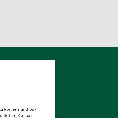
gsschreiben und den
nt können Sie direkte
 zu können und op-
r AOK PLUS versichern.
unktion, Karten-