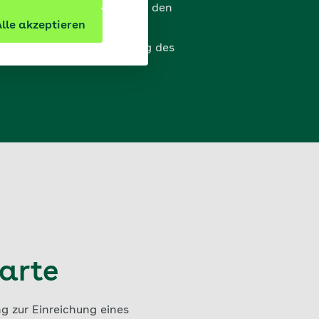
e AOK PLUS die Kosten für den
lle akzeptieren
stützt Sie bei der Befüllung des
karte
g zur Einreichung eines