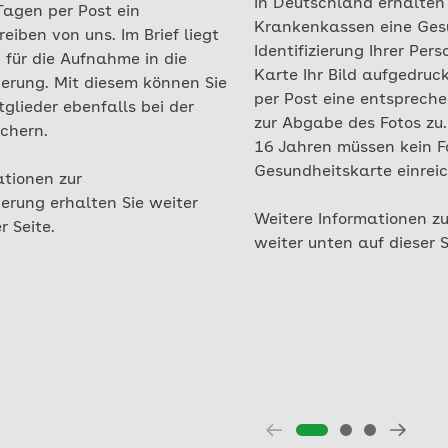
In Deutschland erhalten 
agen per Post ein
Krankenkassen eine Gesu
iben von uns. Im Brief liegt
Identifizierung Ihrer Pers
 für die Aufnahme in die
Karte Ihr Bild aufgedruc
herung. Mit diesem können Sie
per Post eine entsprech
tglieder ebenfalls bei der
zur Abgabe des Fotos zu.
ichern.
16 Jahren müssen kein Fo
Gesundheitskarte einrei
ationen zur
erung erhalten Sie weiter
Weitere Informationen zu
r Seite.
weiter unten auf dieser S