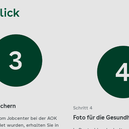
lick
ichern
Schritt 4
Foto für die Gesund
om Jobcenter bei der AOK
t wurden, erhalten Sie in