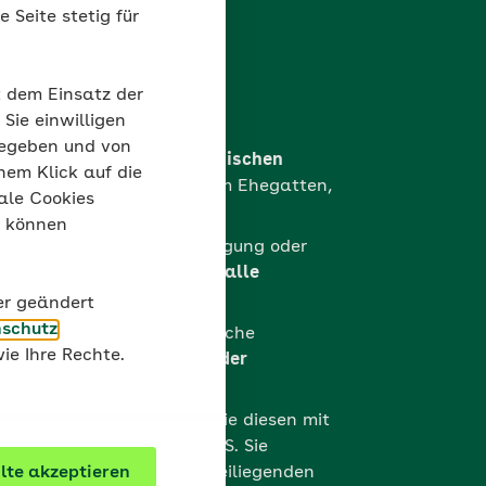
 Seite stetig für
t dem Einsatz der
Sie einwilligen
gegeben und von
auf dem Fragebogen in
lateinischen
nem Klick auf die
enötigen auch Angaben zum Ehegatten,
ale Cookies
r Ukraine ist.
“ können
pie der Aufenthaltsgenehmigung oder
ungs und dem Reisepass
für alle
gehörigen
.
der geändert
schutz
lienmitglieder unterschiedliche
ie Ihre Rechte.
chen Sie bitte eine
Kopie der
er Heiratsurkunde
mit ein.
e den Antrag
und senden Sie diesen mit
ag zurück an die AOK PLUS. Sie
te akzeptieren
 aufkleben. Mithilfe des beiliegenden