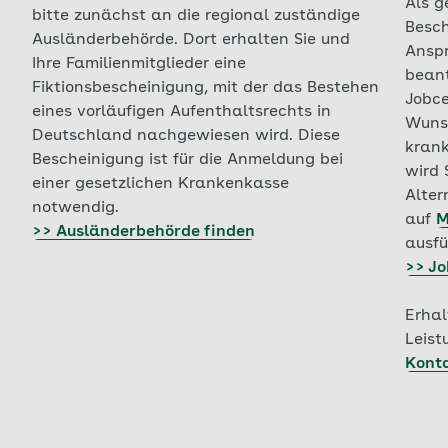
Als g
bitte zunächst an die regional zuständige
Besch
Ausländerbehörde. Dort erhalten Sie und
Anspr
Ihre Familienmitglieder eine
beant
Fiktionsbescheinigung, mit der das Bestehen
Jobce
eines vorläufigen Aufenthaltsrechts in
Wunsc
Deutschland nachgewiesen wird. Diese
krank
Bescheinigung ist für die Anmeldung bei
wird 
einer gesetzlichen Krankenkasse
Alter
notwendig.
auf
M
>> Ausländerbehörde finden
ausfü
>> Jo
Erhal
Leist
Konta