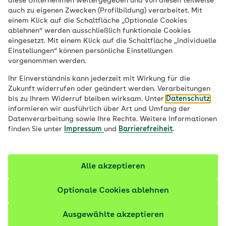
diese Unternehmen weitergegeben und von diesen teilweise
auch zu eigenen Zwecken (Profilbildung) verarbeitet. Mit
einem Klick auf die Schaltfläche „Optionale Cookies
ablehnen“ werden ausschließlich funktionale Cookies
Politik und
die AOK
eingesetzt. Mit einem Klick auf die Schaltfläche „Individuelle
Einstellungen“ können persönliche Einstellungen
vorgenommen werden.
’21
Ihr Einverständnis kann jederzeit mit Wirkung für die
Zukunft widerrufen oder geändert werden. Verarbeitungen
bis zu Ihrem Widerruf bleiben wirksam. Unter
Datenschutz
informieren wir ausführlich über Art und Umfang der
Datenverarbeitung sowie Ihre Rechte. Weitere Informationen
finden Sie unter
Impressum
und
Barrierefreiheit
.
Hier finden Sie alle
Alle akzeptieren
Artikel zum Thema:
Optionale Cookies ablehnen
Ausgewählte akzeptieren
Gesundheitspolitik 2021 – unsere Kurzbilanz