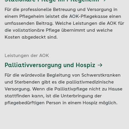
Stationäre Pflege im Pflegeheim
Übrigens: Auch wenn Sie den Heimvertrag
Werden die Angehörigen in der Einrichtung
bereits unterschrieben haben, können Sie
miteinbezogen?
Für die professionelle Betreuung und Versorgung in
innerhalb von zwei Wochen Ihre Unterschrift
einem Pflegeheim leistet die AOK-Pflegekasse einen
Wie reichhaltig ist der Speiseplan?
widerrufen.
umfassenden Beitrag. Welche Leistungen die AOK für
Damit Sie bei der Auswahl eines Heims nicht den
die vollstationäre Pflege übernimmt und welche
Überblick verlieren, haben wir eine ausführliche
Kosten abgedeckt sind.
Checkliste für Sie vorbereitet. Am besten laden
Sie sich das PDF herunter, drucken es aus und
Leistungen der AOK
kreuzen an, welche Kriterien das jeweilige Heim
erfüllt.
Palliativversorgung und Hospiz
Für die würdevolle Begleitung von Schwerstkranken
Checkliste Pflegeheim (PDF, 92 KB)
und Sterbenden gibt es die palliativmedizinische
Versorgung. Wenn die Palliativpflege nicht zu Hause
stattfinden kann, ist die Unterbringung der
pflegebedürftigen Person in einem Hospiz möglich.