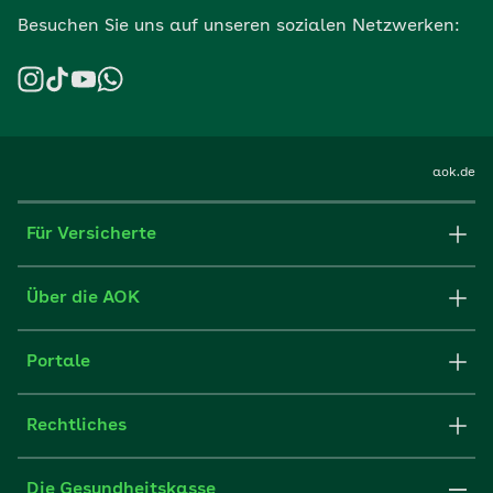
Besuchen Sie uns auf unseren sozialen Netzwerken:
aok.de
Für Versicherte
Formulare und Anträge
Über die AOK
Apps
Struktur & Verwaltung
Portale
E-Mail senden
Newsletter
Fachportal für Arbeitgeber
Rechtliches
FAQ
Medien der AOK
Leistungserbringer
Websitenutzung
Impressum
Die Gesundheitskasse
Partner der AOK