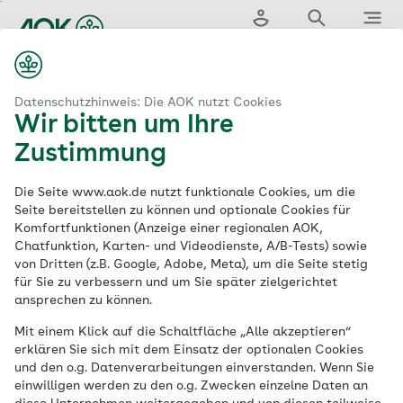
Zum
Hauptinhalt
springen
Login
Suche
Menü
aok.de
egeeinrichtungen & -beratungsangeboten
Pflegeheim finden
Datenschutzhinweis: Die AOK nutzt Cookies
Wir bitten um Ihre
Zustimmung
Das kann die AOK-
Die Seite www.aok.de nutzt funktionale Cookies, um die
Pflegeheimsuche
Seite bereitstellen zu können und optionale Cookies für
Komfortfunktionen (Anzeige einer regionalen AOK,
Chatfunktion, Karten- und Videodienste, A/B-Tests) sowie
von Dritten (z.B. Google, Adobe, Meta), um die Seite stetig
für Sie zu verbessern und um Sie später zielgerichtet
ansprechen zu können.
Mit einem Klick auf die Schaltfläche „Alle akzeptieren“
erklären Sie sich mit dem Einsatz der optionalen Cookies
und den o.g. Datenverarbeitungen einverstanden. Wenn Sie
einwilligen werden zu den o.g. Zwecken einzelne Daten an