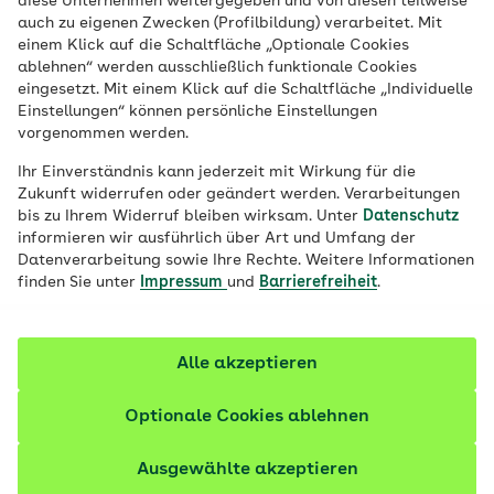
diese Unternehmen weitergegeben und von diesen teilweise
auch zu eigenen Zwecken (Profilbildung) verarbeitet. Mit
einem Klick auf die Schaltfläche „Optionale Cookies
ablehnen“ werden ausschließlich funktionale Cookies
eingesetzt. Mit einem Klick auf die Schaltfläche „Individuelle
© iStock / SeventyFour
Einstellungen“ können persönliche Einstellungen
vorgenommen werden.
Die AOK-Pflegeheimsuche hilft Ihnen, ein für die
Ihr Einverständnis kann jederzeit mit Wirkung für die
pflegebedürftige Person geeignetes Pflegeheim in
Zukunft widerrufen oder geändert werden. Verarbeitungen
Ihrer Nähe zu finden. Dabei können Sie zwischen
bis zu Ihrem Widerruf bleiben wirksam. Unter
Datenschutz
informieren wir ausführlich über Art und Umfang der
Pflegeeinrichtungen für die Kurzzeitpflege und
Datenverarbeitung sowie Ihre Rechte. Weitere Informationen
vollstationären Angeboten wählen. Zu jedem
finden Sie unter
Impressum
und
Barrierefreiheit
.
Pflegeheim erhalten Sie ausführliche Informationen
zu den Pflegeleistungen und zu Preisen. Einige Heime
machen auch Angaben zu fachlichen
Alle akzeptieren
Schwerpunkten oder Services, wie die Mitnahme von
Haustieren oder eigenen Möbeln. Alle Pflegeheime in
Optionale Cookies ablehnen
Deutschland werden jährlich geprüft. Unter
„Qualitätsinformationen“ auf der Suchergebnisseite
Ausgewählte akzeptieren
finden Sie die Prüfungsergebnisse für das jeweilige