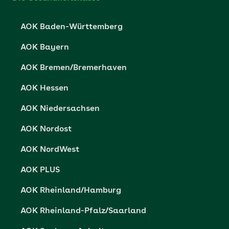
Karriere
Cookie-Einstellungen
AOK Baden-Württemberg
Presse- und Politikportal
Datenschutz
AOK Bayern
Vertriebspartner-Service
Fehlverhalten melden
AOK Bremen/Bremerhaven
Barrierefreiheit
AOK Hessen
Barriere melden
AOK Niedersachsen
AOK Nordost
AOK NordWest
AOK PLUS
AOK Rheinland/Hamburg
AOK Rheinland-Pfalz/Saarland