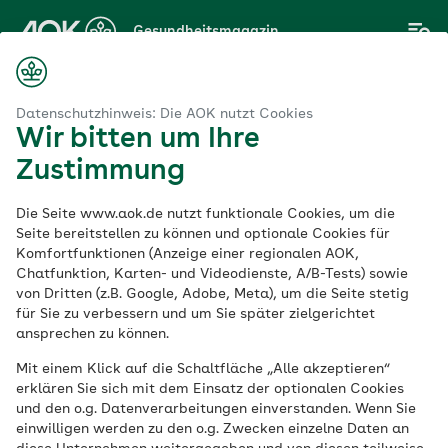
Zum
Gesundheitsmagazin
Hauptinhalt
springen
Magazin
hörige
Pflege von Angehörigen – sich selbst nicht verlieren
Datenschutzhinweis: Die AOK nutzt Cookies
Wir bitten um Ihre
Zustimmung
Pflegende Angehörige
Die Seite www.aok.de nutzt funktionale Cookies, um die
Pflege von
Seite bereitstellen zu können und optionale Cookies für
Komfortfunktionen (Anzeige einer regionalen AOK,
Chatfunktion, Karten- und Videodienste, A/B-Tests) sowie
Angehörigen – sich
von Dritten (z.B. Google, Adobe, Meta), um die Seite stetig
für Sie zu verbessern und um Sie später zielgerichtet
selbst nicht verlieren
ansprechen zu können.
Mit einem Klick auf die Schaltfläche „Alle akzeptieren“
erklären Sie sich mit dem Einsatz der optionalen Cookies
Veröffentlicht am:
und den o.g. Datenverarbeitungen einverstanden. Wenn Sie
22.10.2021
aktualisiert am 07.04.2026
einwilligen werden zu den o.g. Zwecken einzelne Daten an
7 Minuten Lesedauer