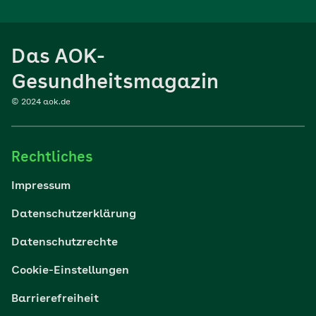
Ernährung
Das AOK-
Sport
Gesundheitsmagazin
© 2024 aok.de
Familie
Rechtliches
Reisen
Impressum
Wohlbefinden
Datenschutzerklärung
Datenschutzrechte
Körper & Psyche
Cookie-Einstellungen
Digital gesund
Barrierefreiheit