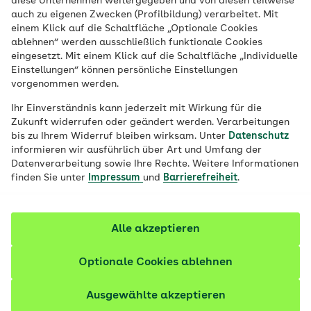
diese Unternehmen weitergegeben und von diesen teilweise
auch zu eigenen Zwecken (Profilbildung) verarbeitet. Mit
Viele Menschen pflegen alte und chronisch
einem Klick auf die Schaltfläche „Optionale Cookies
ablehnen“ werden ausschließlich funktionale Cookies
kranke Angehörige zu Hause. Sie fühlen
eingesetzt. Mit einem Klick auf die Schaltfläche „Individuelle
sich oft überfordert oder ausgebrannt. Auf
Einstellungen“ können persönliche Einstellungen
welche Warnsignale sollten pflegende
vorgenommen werden.
Angehörige achten? Wo finden sie
Ihr Einverständnis kann jederzeit mit Wirkung für die
Unterstützung und wie können sie
Zukunft widerrufen oder geändert werden. Verarbeitungen
bis zu Ihrem Widerruf bleiben wirksam. Unter
Datenschutz
Auszeiten organisieren?
informieren wir ausführlich über Art und Umfang der
Datenverarbeitung sowie Ihre Rechte. Weitere Informationen
Fachlich geprüft
finden Sie unter
Impressum
und
Barrierefreiheit
.
Alle akzeptieren
Optionale Cookies ablehnen
Ausgewählte akzeptieren