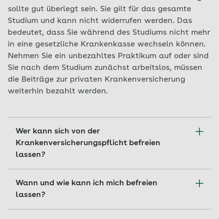
können Sie dafür einen Antrag auf
Studieren Sie in einem Land, mit dem
sollte gut überlegt sein. Sie gilt für das gesamte
Mitgliedschaft stellen.
Deutschland kein Sozialversicherungsabkommen
Studium und kann nicht widerrufen werden. Das
abgeschlossen hat, müssen Sie sich mit einer
bedeutet, dass Sie während des Studiums nicht mehr
privaten Krankenversicherung absichern. Gern
in eine gesetzliche Krankenkasse wechseln können.
beraten wir Sie, welche Länder das betrifft.
Nehmen Sie ein unbezahltes Praktikum auf oder sind
Sie nach dem Studium zunächst arbeitslos, müssen
Mehr zum Thema Auslandsstudium und
die Beiträge zur privaten Krankenversicherung
Krankenversicherung
weiterhin bezahlt werden.
Wer kann sich von der
Krankenversicherungspflicht befreien
lassen?
Für Studierende an staatlichen oder staatlich
Wann und wie kann ich mich befreien
anerkannten Hochschulen besteht grundsätzlich
lassen?
Versicherungspflicht in der gesetzlichen
Kranken- und Pflegeversicherung. Sie beginnt in