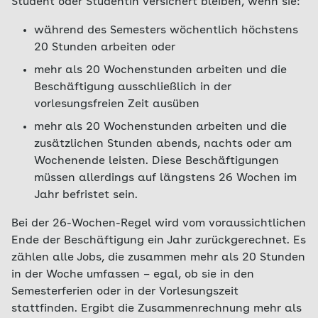
Student oder Studentin versichert bleiben, wenn sie:
die Mitarbeit in Hochschulgremien
Bitte beachten Sie: Beschäftigungen, die länger
als drei Monate oder 70 Arbeitstage andauern,
die Ablehnung im Auswahlverfahren zum
während des Semesters wöchentlich höchstens
gelten als regelmäßig und sind nicht mehr
gewählten Studium
20 Stunden arbeiten oder
versicherungsfrei. Sie dürfen dann nicht mehr in
freiwilliger Wehrdienst oder
mehr als 20 Wochenstunden arbeiten und die
der beitragsfreien Familienversicherung
Bundesfreiwilligendienst
Beschäftigung ausschließlich in der
mitversichert sein.
vorlesungsfreien Zeit ausüben
ein Freiwilliges Soziales beziehungsweise
Ökologisches Jahr
mehr als 20 Wochenstunden arbeiten und die
zusätzlichen Stunden abends, nachts oder am
ein studienvorbereitender Sprachkurs mit
Wochenende leisten. Diese Beschäftigungen
Prüfungsabschluss der DSH (Deutsche
müssen allerdings auf längstens 26 Wochen im
Sprachprüfung für den Hochschulzugang)
Jahr befristet sein.
der Besuch eines Studienkollegs mit
Abschluss durch Feststellungsprüfung
Bei der 26-Wochen-Regel wird vom voraussichtlichen
Ende der Beschäftigung ein Jahr zurückgerechnet. Es
Bitte wenden Sie sich direkt an Ihre
AOK vor Ort
,
zählen alle Jobs, die zusammen mehr als 20 Stunden
um Einzelheiten für eine Verlängerung der
in der Woche umfassen – egal, ob sie in den
studentischen Krankenversicherung zu
Semesterferien oder in der Vorlesungszeit
besprechen.
stattfinden. Ergibt die Zusammenrechnung mehr als