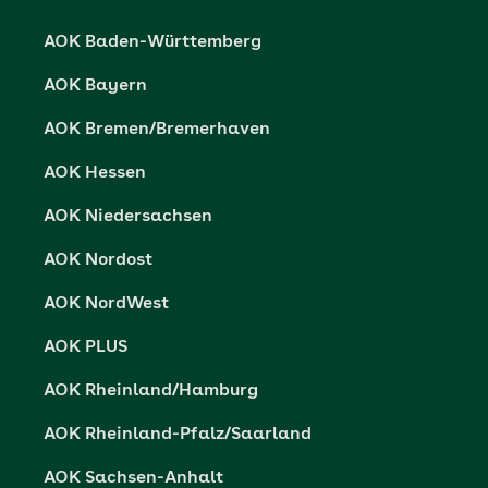
Karriere
Cookie-Einstellungen
AOK Baden-Württemberg
Presse- und Politikportal
Datenschutz
AOK Bayern
Vertriebspartner-Service
Fehlverhalten melden
AOK Bremen/Bremerhaven
Barrierefreiheit
AOK Hessen
Barriere melden
AOK Niedersachsen
AOK Nordost
AOK NordWest
AOK PLUS
AOK Rheinland/Hamburg
AOK Rheinland-Pfalz/Saarland
AOK Sachsen-Anhalt