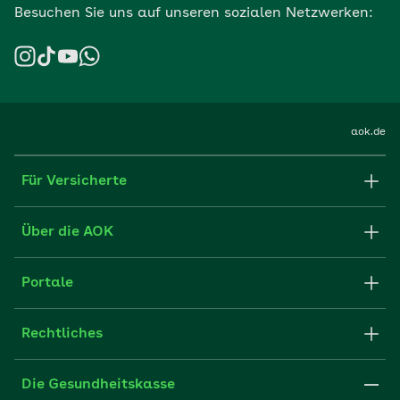
Besuchen Sie uns auf unseren sozialen Netzwerken:
aok.de
Für Versicherte
Formulare und Anträge
Über die AOK
Apps
Struktur & Verwaltung
Portale
E-Mail senden
Newsletter
Fachportal für Arbeitgeber
Rechtliches
FAQ
Medien der AOK
Leistungserbringer
Websitenutzung
Impressum
Die Gesundheitskasse
Partner der AOK