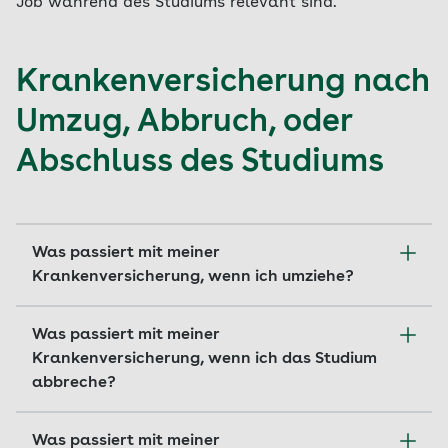
Job während des Studiums relevant sind.
Krankenversicherung nach
Umzug, Abbruch, oder
Abschluss des Studiums
Was passiert mit meiner
Krankenversicherung, wenn ich umziehe?
Bei einem Umzug müssen Sie lediglich Ihre
Was passiert mit meiner
Adressdaten bei der Krankenkasse und auf Ihrer
Krankenversicherung, wenn ich das Studium
elektronischen Gesundheitskarte ändern lassen.
abbreche?
Wechseln Sie hingegen auch die Hochschule,
benötigen Sie einen neuen
Informieren Sie uns bei einem Studienabbruch
Was passiert mit meiner