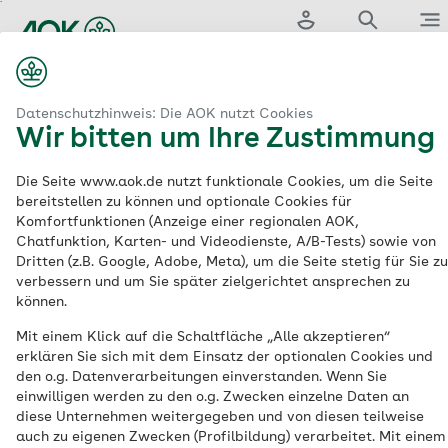
Zum
Hauptinhalt
Login
Suche
Menü
springen
aok.de
enkassenbeiträge
Krankenkassenbeiträge für Studierende
Datenschutzhinweis: Die AOK nutzt Cookies
Wir bitten um Ihre Zustimmung
Studentische
Die Seite www.aok.de nutzt funktionale Cookies, um die Seite
bereitstellen zu können und optionale Cookies für
Krankenversicherung
Komfortfunktionen (Anzeige einer regionalen AOK,
Chatfunktion, Karten- und Videodienste, A/B-Tests) sowie von
Dritten (z.B. Google, Adobe, Meta), um die Seite stetig für Sie zu
Die Krankenversicherung für Studierende
verbessern und um Sie später zielgerichtet ansprechen zu
können.
ist in Deutschland eine
Pflichtversicherung. Studierende an
Mit einem Klick auf die Schaltfläche „Alle akzeptieren“
erklären Sie sich mit dem Einsatz der optionalen Cookies und
staatlichen oder staatlich anerkannten
den o.g. Datenverarbeitungen einverstanden. Wenn Sie
Hochschulen müssen in der Kranken- und
einwilligen werden zu den o.g. Zwecken einzelne Daten an
Pflegeversicherung versichert sein. Bis zum
diese Unternehmen weitergegeben und von diesen teilweise
auch zu eigenen Zwecken (Profilbildung) verarbeitet. Mit einem
25. Geburtstag können Sie beitragsfrei