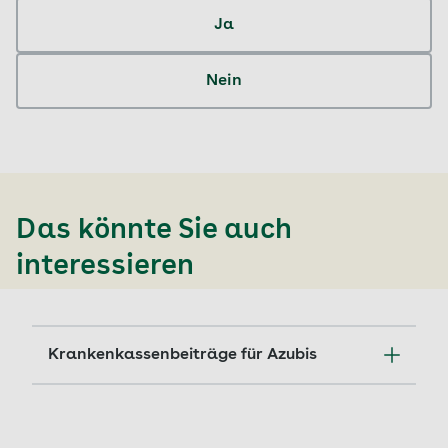
Ja
Nein
Das könnte Sie auch
interessieren
Krankenkassenbeiträge für Azubis
Krankenversicherung für Auszubildende –
welche Beiträge sind fällig? Was bietet die
AOK für Azubis?