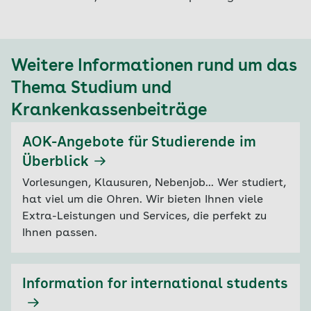
Privattarifen
Risikoeinstufung durch Vergabe von
Risikopunkten zur individuellen
Beitragsberechnung;
Weitere Informationen rund um das
einkommensunabhängige
Thema Studium und
Betragsentwicklung; Beihilfe nur bei Bezug
von Kindergeld
Krankenkassenbeiträge
AOK-Angebote für Studierende im
Überblick
Vorlesungen, Klausuren, Nebenjob... Wer studiert,
hat viel um die Ohren. Wir bieten Ihnen viele
Extra-Leistungen und Services, die perfekt zu
Ihnen passen.
Information for international students