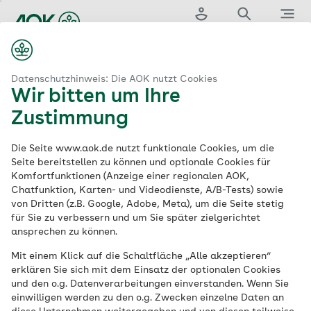
Zum
Hauptinhalt
springen
Login
Suche
Menü
...
aok.de
izin & Versorgung
Krankenhaussuche
Übersicht
Datenschutzhinweis: Die AOK nutzt Cookies
Wir bitten um Ihre
Zustimmung
Die Seite www.aok.de nutzt funktionale Cookies, um die
Seite bereitstellen zu können und optionale Cookies für
Komfortfunktionen (Anzeige einer regionalen AOK,
AOK-Clarimedis
0800 1
Chatfunktion, Karten- und Videodienste, A/B-Tests) sowie
von Dritten (z.B. Google, Adobe, Meta), um die Seite stetig
265 265
für Sie zu verbessern und um Sie später zielgerichtet
ansprechen zu können.
Benötigen Sie Unterstützung bei medizinischen
Mit einem Klick auf die Schaltfläche „Alle akzeptieren“
Fragen? Die Expertinnen und Experten von AOK-
erklären Sie sich mit dem Einsatz der optionalen Cookies
Clarimedis beraten Sie persönlich – zum Beispiel bei
und den o.g. Datenverarbeitungen einverstanden. Wenn Sie
der
Arztsuche
, der
Krankenhauswahl
oder der
einwilligen werden zu den o.g. Zwecken einzelne Daten an
Suche nach einer Hebamme
.