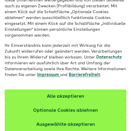
diese Unternehmen weitergegeben und von diesen teilweise
auch zu eigenen Zwecken (Profilbildung) verarbeitet. Mit
Der medizinische Informationsservice ist
rund um die
einem Klick auf die Schaltfläche „Optionale Cookies
Uhr an 365 Tagen im Jahr
für Sie erreichbar.
ablehnen“ werden ausschließlich funktionale Cookies
eingesetzt. Mit einem Klick auf die Schaltfläche „Individuelle
Einstellungen“ können persönliche Einstellungen
vorgenommen werden.
Mehr erfahren
Ihr Einverständnis kann jederzeit mit Wirkung für die
Zukunft widerrufen oder geändert werden. Verarbeitungen
bis zu Ihrem Widerruf bleiben wirksam. Unter
Datenschutz
informieren wir ausführlich über Art und Umfang der
Datenverarbeitung sowie Ihre Rechte. Weitere Informationen
finden Sie unter
Impressum
und
Barrierefreiheit
.
War der AOK-
Gesundheitsnavigator
Alle akzeptieren
hilfreich für Sie?
Optionale Cookies ablehnen
Ja
Ausgewählte akzeptieren