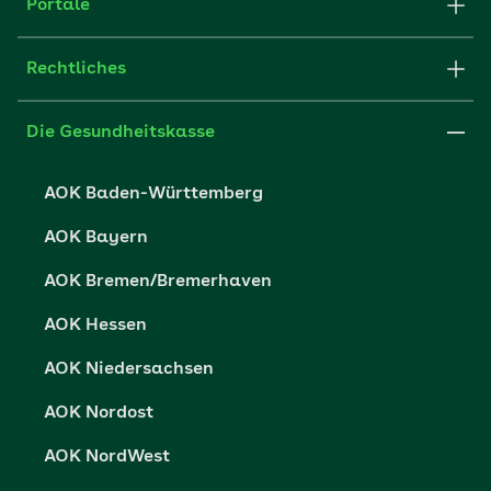
Struktur & Verwaltung
Portale
E-Mail senden
Newsletter
Fachportal für Arbeitgeber
Rechtliches
FAQ
Medien der AOK
Leistungserbringer
Websitenutzung
Impressum
Die Gesundheitskasse
Partner der AOK
Karriere
Cookie-Einstellungen
AOK Baden-Württemberg
Presse- und Politikportal
Datenschutz
AOK Bayern
Vertriebspartner-Service
Fehlverhalten melden
AOK Bremen/Bremerhaven
Barrierefreiheit
AOK Hessen
Barriere melden
AOK Niedersachsen
AOK Nordost
AOK NordWest