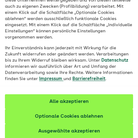
Mangelernährung -
diese Unternehmen weitergegeben und von diesen teilweise
auch zu eigenen Zwecken (Profilbildung) verarbeitet. Mit
einem Klick auf die Schaltfläche „Optionale Cookies
Schritt für Schritt (3
ablehnen“ werden ausschließlich funktionale Cookies
eingesetzt. Mit einem Klick auf die Schaltfläche „Individuelle
Termine)
Einstellungen“ können persönliche Einstellungen
vorgenommen werden.
Ihr Einverständnis kann jederzeit mit Wirkung für die
Zukunft widerrufen oder geändert werden. Verarbeitungen
Individuelle präventive Einzelberatung (IEB) zur Ver
bis zu Ihrem Widerruf bleiben wirksam. Unter
Datenschutz
informieren wir ausführlich über Art und Umfang der
Datenverarbeitung sowie Ihre Rechte. Weitere Informationen
finden Sie unter
Impressum
und
Barrierefreiheit
.
Zeit & Ort
Alle akzeptieren
Optionale Cookies ablehnen
Datum und Uhrzeit
3 x 60 Minuten
Ausgewählte akzeptieren