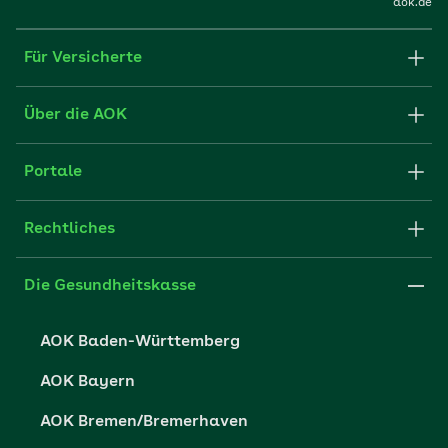
aok.de
Für Versicherte
Formulare und Anträge
Über die AOK
Apps
Struktur & Verwaltung
Portale
E-Mail senden
Newsletter
Fachportal für Arbeitgeber
Rechtliches
FAQ
Medien der AOK
Leistungserbringer
Websitenutzung
Impressum
Die Gesundheitskasse
Partner der AOK
Karriere
Cookie-Einstellungen
AOK Baden-Württemberg
Presse- und Politikportal
Datenschutz
AOK Bayern
Vertriebspartner-Service
Fehlverhalten melden
AOK Bremen/Bremerhaven
Barrierefreiheit