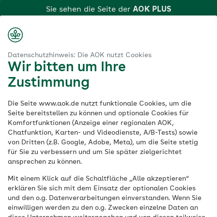
Zum
Sie sehen die Seite der
AOK PLUS
Hauptinhalt
springen
Login
Suche
Menü
...
aok.de
ices
Suche nach Gesundheitskursen
Kursdetails
Datenschutzhinweis: Die AOK nutzt Cookies
Wir bitten um Ihre
Klicken Sie hier, wenn Sie zu einer anderen AOK
Kurs vor Ort | Primärprävention
Zustimmung
wechseln möchten.
Individuelle
Die Seite www.aok.de nutzt funktionale Cookies, um die
Seite bereitstellen zu können und optionale Cookies für
präventive
Komfortfunktionen (Anzeige einer regionalen AOK,
Chatfunktion, Karten- und Videodienste, A/B-Tests) sowie
von Dritten (z.B. Google, Adobe, Meta), um die Seite stetig
Einzelberatung (IEB)
für Sie zu verbessern und um Sie später zielgerichtet
ansprechen zu können.
zur Vermeidung einer
Mit einem Klick auf die Schaltfläche „Alle akzeptieren“
erklären Sie sich mit dem Einsatz der optionalen Cookies
Fehl- und
und den o.g. Datenverarbeitungen einverstanden. Wenn Sie
einwilligen werden zu den o.g. Zwecken einzelne Daten an