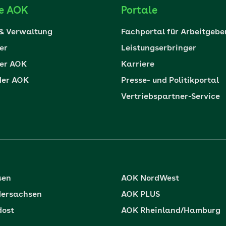
ie AOK
Portale
 & Verwaltung
Fachportal für Arbeitgebe
er
Leistungserbringer
er AOK
Karriere
der AOK
Presse- und Politikportal
Vertriebspartner-Service
sen
AOK NordWest
dersachsen
AOK PLUS
dost
AOK Rheinland/Hamburg