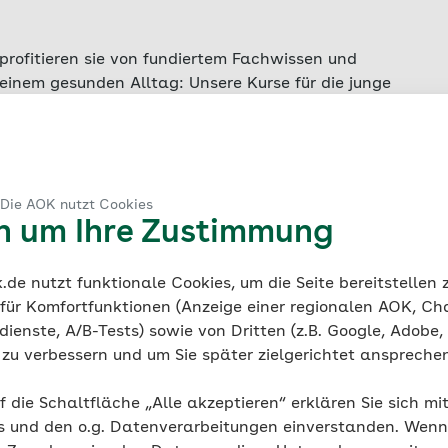
, profitieren sie von fundiertem Fachwissen und
einem gesunden Alltag: Unsere Kurse für die junge
n im Leben einer Familie. Teilnehmende Familien
, familiäre Stressbewältigung und Suchtprävention
sioneller Kursleitung erarbeiten Sie alltagstauglich
ilie. Mit weiterführenden Angeboten in Ihrer Region
undheit Ihrer Familie. Sie sind neugierig geworden
 Die AOK nutzt Cookies
en um Ihre Zustimmung
e junge Familie? Dann kontaktieren Sie den
den Angeboten, Kursinhalten und deren Ablauf.
de nutzt funktionale Cookies, um die Seite bereitstellen
 für Komfortfunktionen (Anzeige einer regionalen AOK, Ch
ienste, A/B-Tests) sowie von Dritten (z.B. Google, Adobe,
ie zu verbessern und um Sie später zielgerichtet anspreche
f die Schaltfläche „Alle akzeptieren“ erklären Sie sich mi
s und den o.g. Datenverarbeitungen einverstanden. Wenn 