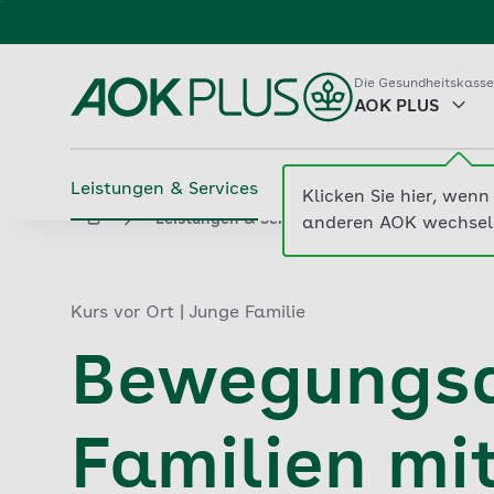
Zum
Hauptinhalt
springen
Die Gesundheitskasse
AOK PLUS
Leistungen & Services
Beiträge & Tarife
M
Klicken Sie hier, wenn 
...
aok.de
Leistungen & Services
Suche 
anderen AOK wechsel
Kurs vor Ort | Junge Familie
Bewegungsa
Familien mit