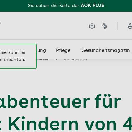
Sie sehen die Seite der
AOK PLUS
.
edizin & Versorgung
Pflege
Gesundheitsmagazin
Sie zu einer
nach Gesundheitskursen
Kursdetails
n möchten.
benteuer für
 Kindern von 4