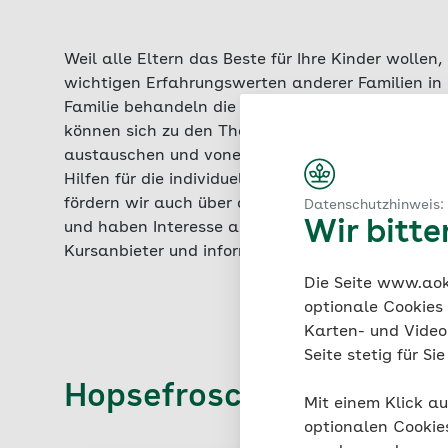
Weil alle Eltern das Beste für Ihre Kinder wollen
wichtigen Erfahrungswerten anderer Familien in 
Familie behandeln die unterschiedlichsten Frage
können sich zu den Themen Bewegung, Ernährung
austauschen und voneinander lernen. Unter profes
Hilfen für die individuellen Bedürfnisse Ihrer Fam
fördern wir auch über die Kurszeit hinaus die Ges
Datenschutzhinweis:
Wir bitt
und haben Interesse an unseren Angeboten für di
Kursanbieter und informieren Sie sich zu passen
Die Seite www.aok.
optionale Cookies
Karten- und Videod
Seite stetig für S
Hopsefrosch
Mit einem Klick au
optionalen Cookie