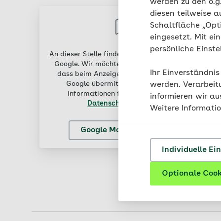
werden zu den o.
diesen teilweise a
Schaltfläche „Opt
eingesetzt. Mit ei
persönliche Einst
An dieser Stelle finden Sie externen Inhalt von
Google. Wir möchten Sie darauf hinweisen,
Ihr Einverständnis
dass beim Anzeigen des Inhalts Daten an
Google übermittelt werden. Weitere
werden. Verarbeit
Informationen finden Sie in unserer
informieren wir a
Datenschutzerklärung
.
Weitere Informati
Google Maps aktivieren
Individuelle Ei
Optionale Cook