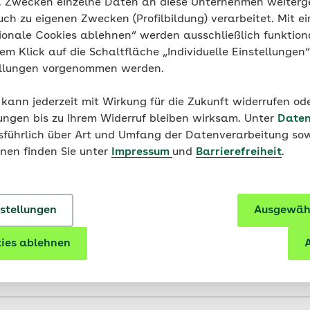
g. Zwecken einzelne Daten an diese Unternehmen weiter
Veranstaltungsort
uch zu eigenen Zwecken (Profilbildung) verarbeitet. Mit ei
Schillerstraße 78,
01454 Radeberg
ionale Cookies ablehnen“ werden ausschließlich funktion
nem Klick auf die Schaltfläche „Individuelle Einstellungen
Route planen
ellungen vorgenommen werden.
 kann jederzeit mit Wirkung für die Zukunft widerrufen o
ungen bis zu Ihrem Widerruf bleiben wirksam. Unter
Daten
usführlich über Art und Umfang der Datenverarbeitung sow
onen finden Sie unter
Impressum
und
Barrierefreiheit
.
nstellungen
Ausgewähl
ies ablehnen
A