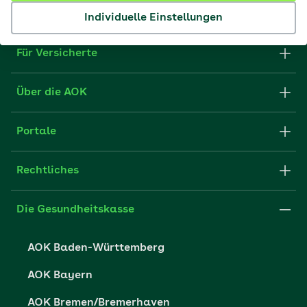
aok.de
Individuelle Einstellungen
Für Versicherte
Formulare und Anträge
Über die AOK
Apps
Struktur & Verwaltung
Portale
E-Mail senden
Newsletter
Fachportal für Arbeitgeber
Rechtliches
FAQ
Medien der AOK
Leistungserbringer
Websitenutzung
Impressum
Die Gesundheitskasse
Partner der AOK
Karriere
Cookie-Einstellungen
AOK Baden-Württemberg
Presse- und Politikportal
Datenschutz
AOK Bayern
Vertriebspartner-Service
Fehlverhalten melden
AOK Bremen/Bremerhaven