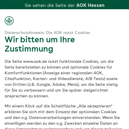
Zum
Sie sehen die Seite der
AOK Hessen
Hauptinhalt
springen
Login
Suche
Menü
Datenschutzhinweis: Die AOK nutzt Cookies
Wir bitten um Ihre
Klicken Sie hier, wenn Sie zu einer anderen AOK
Es ist ein Fehler aufgetreten
Zustimmung
wechseln möchten.
Bitte versuchen Sie es später erneut.
Die Seite www.aok.de nutzt funktionale Cookies, um die
Seite bereitstellen zu können und optionale Cookies für
Komfortfunktionen (Anzeige einer regionalen AOK,
zurück zu den Suchergebnissen
Chatfunktion, Karten- und Videodienste, A/B-Tests) sowie
von Dritten (z.B. Google, Adobe, Meta), um die Seite stetig
für Sie zu verbessern und um Sie später zielgerichtet
ansprechen zu können.
Mit einem Klick auf die Schaltfläche „Alle akzeptieren“
erklären Sie sich mit dem Einsatz der optionalen Cookies
und den o.g. Datenverarbeitungen einverstanden. Wenn Sie
Kontakt zu Ihrer AOK Hessen
einwilligen werden zu den o.g. Zwecken einzelne Daten an