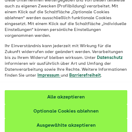
diese Unternehmen weitergegeben und von diesen teilweise
Alle Kontaktmöglichkeiten Ihrer AOK
auch zu eigenen Zwecken (Profilbildung) verarbeitet. Mit
einem Klick auf die Schaltfläche „Optionale Cookies
ablehnen“ werden ausschließlich funktionale Cookies
„Meine AOK“
eingesetzt. Mit einem Klick auf die Schaltfläche „Individuelle
Einstellungen“ können persönliche Einstellungen
Jetzt einloggen
vorgenommen werden.
Kontaktformular
Ihr Einverständnis kann jederzeit mit Wirkung für die
Zum Kontaktformular
Zukunft widerrufen oder geändert werden. Verarbeitungen
Postanschrift
bis zu Ihrem Widerruf bleiben wirksam. Unter
Datenschutz
informieren wir ausführlich über Art und Umfang der
Zur Adresse
Datenverarbeitung sowie Ihre Rechte. Weitere Informationen
finden Sie unter
Impressum
und
Barrierefreiheit
.
Alle akzeptieren
Besuchen Sie uns auf unseren sozialen Netzwerken:
Optionale Cookies ablehnen
Ausgewählte akzeptieren