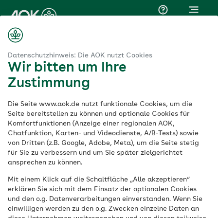
FAQ
Menü
Wichtiger Hinweis
Datenschutzhinweis: Die AOK nutzt Cookies
Wir bitten um Ihre
Zustimmung
AOK Bayern
Die Seite www.aok.de nutzt funktionale Cookies, um die
Seite bereitstellen zu können und optionale Cookies für
Online Mitglied werden
Komfortfunktionen (Anzeige einer regionalen AOK,
Chatfunktion, Karten- und Videodienste, A/B-Tests) sowie
bei der AOK Bayern
von Dritten (z.B. Google, Adobe, Meta), um die Seite stetig
für Sie zu verbessern und um Sie später zielgerichtet
ansprechen zu können.
Mit einem Klick auf die Schaltfläche „Alle akzeptieren“
Sichere Verbindung
erklären Sie sich mit dem Einsatz der optionalen Cookies
und den o.g. Datenverarbeitungen einverstanden. Wenn Sie
Ihre Daten werden über eine SSL-verschlüsselte
einwilligen werden zu den o.g. Zwecken einzelne Daten an
Verbindung an uns übertragen.