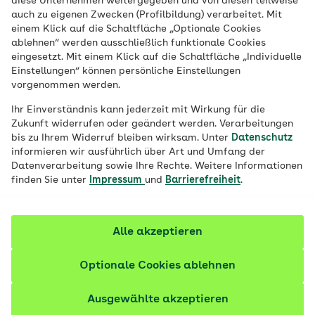
diese Unternehmen weitergegeben und von diesen teilweise
auch zu eigenen Zwecken (Profilbildung) verarbeitet. Mit
einem Klick auf die Schaltfläche „Optionale Cookies
ablehnen“ werden ausschließlich funktionale Cookies
eingesetzt. Mit einem Klick auf die Schaltfläche „Individuelle
Einstellungen“ können persönliche Einstellungen
Wichtiger Hinweis
vorgenommen werden.
Ihr Einverständnis kann jederzeit mit Wirkung für die
Für Ihren Antrag bei der AOK Bayern benötigen
Zukunft widerrufen oder geändert werden. Verarbeitungen
wir vorab Ihre Unterstützung: Bitte prüfen Sie, ob
bis zu Ihrem Widerruf bleiben wirksam. Unter
Datenschutz
Sie eine der nachfolgenden Voraussetzungen
informieren wir ausführlich über Art und Umfang der
erfüllen.
Datenverarbeitung sowie Ihre Rechte. Weitere Informationen
finden Sie unter
Impressum
und
Barrierefreiheit
.
Mindestens eine dieser Angaben muss zutreffen:
Alle akzeptieren
Sie wohnen
in Bayern
Optionale Cookies ablehnen
Sie arbeiten oder studieren
in Bayern
Ausgewählte akzeptieren
Ihr Ehegatte oder standesamtlich