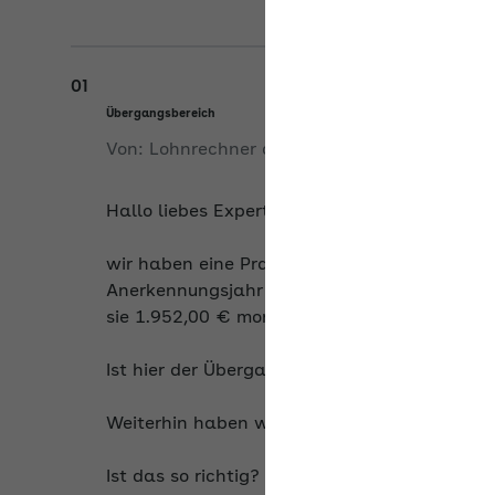
01
Übergangsbereich
Von:
Lohnrechner
am
04.06.2026
Hallo liebes Expertenteam,
wir haben eine Praktikantin (Anerkennungspr
Anerkennungsjahr (Berufspraktikum) für sechs
sie 1.952,00 € monatlich, welche tariflich ger
Ist hier der Übergangsbereich anzuwenden?
Weiterhin haben wir den Beitragsgruppenschl
Ist das so richtig?