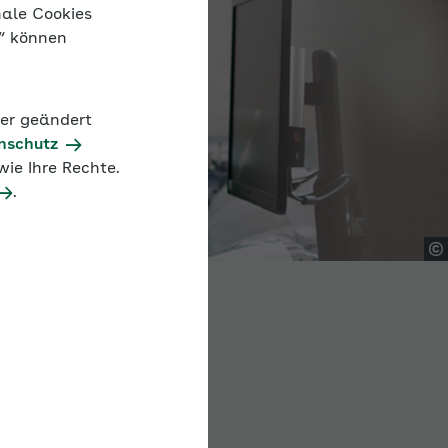
nale Cookies
n“ können
der geändert
nschutz
ie Ihre Rechte.
.