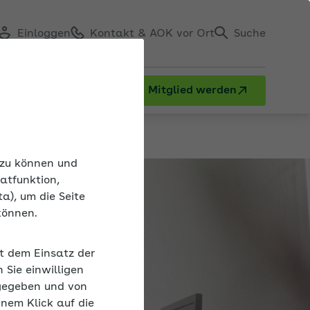
Einloggen
Kontakt & AOK vor Ort
Suche
Mitglied werden
n zu können und
atfunktion,
a), um die Seite
können.
it dem Einsatz der
Sie einwilligen
gegeben und von
inem Klick auf die