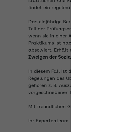
staatlichen Anerkennung der Ausbildung dient
findet ein regelmäßiger Wechsel von fachthe
Das einjährige Berufspraktikum im Anerkennu
Teil der Prüfungsordnung zum Erzieher und s
wenn sie in einer Ausbildungs-, Studien- ode
Praktikums ist nachzuweisen. Ein vorgeschr
absolviert. Erhält der Praktikant in dieser Ze
Zweigen der Sozialversicherung
. Die Regeln 
In diesem Fall ist die Beitragsgruppe 1111 
Regelungen des Übergangsbereichs gelten nich
gehören z. B. Auszubildende, Studenten währ
vorgeschriebenen Praktikums sowie Teilneh
Mit freundlichen Grüßen
Ihr Expertenteam