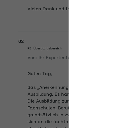
Vielen Dank und freundliche Grüße
02
RE: Übergangsbereich
Von:
Ihr Expertenteam
am
05.06.2026
Guten Tag,
das „Anerkennungsjahr“ ist Teil der klassisc
Ausbildung. Es handelt sich in der Regel um 
Die Ausbildung zur Erzieherin/zum Erzieher r
Fachschulen, Berufsfachschulen oder Berufskol
grundsätzlich in zwei unterschiedlichen Orga
sich an die fachtheoretische schulische Aus