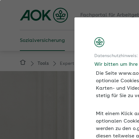
Fachportal für Arbeitge
Sozialversicherung
Betriebliche Gesundheit
Datenschutzhinweis:
Tools
Expertenforum
Wir bitten um Ihr
Die Seite www.aok
optionale Cookies
Karten- und Video
stetig für Sie zu
Mit einem Klick a
optionalen Cookie
werden zu den o.
diesen teilweise 