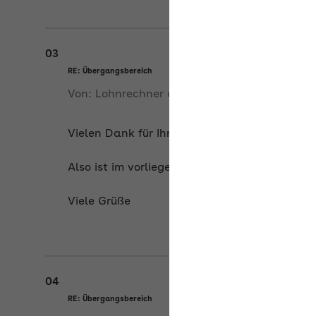
03
RE: Übergangsbereich
Von:
Lohnrechner
am
08.06.2026
Vielen Dank für Ihre Rückmeldung und Unter
Also ist im vorliegenden Fall der Übergangs
Viele Grüße
04
RE: Übergangsbereich