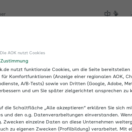
ber
Tools
Medien und Seminare
 Die AOK nutzt Cookies
e Zustimmung
.de nutzt funktionale Cookies, um die Seite bereitstelle
 für Komfortfunktionen (Anzeige einer regionalen AOK, Ch
dienste, A/B-Tests) sowie von Dritten (Google, Adobe, Met
 verbessern und um Sie später zielgerichtet ansprechen zu 
uf die Schaltfläche „Alle akzeptieren“ erklären Sie sich m
s und den o.g. Datenverarbeitungen einverstanden. Wenn 
g. Zwecken einzelne Daten an diese Unternehmen weiter
auch zu eigenen Zwecken (Profilbildung) verarbeitet. Mit e