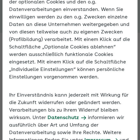
der optionalen Cookies und den o.g.
Expertenforum
Datenverarbeitungen einverstanden. Wenn Sie
einwilligen werden zu den o.g. Zwecken einzelne
Daten an diese Unternehmen weitergegeben und
von diesen teilweise auch zu eigenen Zwecken
(Profilbildung) verarbeitet. Mit einem Klick auf die
Schaltfläche „Optionale Cookies ablehnen“
werden ausschließlich funktionale Cookies
Fachleute antworten auf Ihre
eingesetzt. Mit einem Klick auf die Schaltfläche
Fragen zur Sozialversicherung
„Individuelle Einstellungen“ können persönliche
Einstellungen vorgenommen werden.
Fragen Sie Fachleute zu allen Aspekten der
Sozialversicherung – im Expertenforum der AOK. An
Ihr Einverständnis kann jederzeit mit Wirkung für
Arbeitstagen bekommen Sie innerhalb von 24
die Zukunft widerrufen oder geändert werden.
Stunden eine Antwort.
Verarbeitungen bis zu Ihrem Widerruf bleiben
wirksam. Unter
Datenschutz
informieren wir
ausführlich über Art und Umfang der
Darüber hinaus können Sie sich im Expertenforum
Datenverarbeitung sowie Ihre Rechte. Weitere
mit anderen Nutzern zu persönlichen Erfahrungen