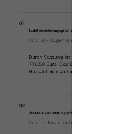
01
Sozialversicherungspflicht im Ehrenamt
Von:
SV-Fragen
am
11.06.2026
Durch Satzung ist die Höhe der Entschädigu
776,50 Euro. Das Ehrenamt wird im öffentlic
Handelt es sich hier um eine sozialversiche
02
RE: Sozialversicherungspflicht im Ehrenamt
Von:
Ihr Expertenteam
am
12.06.2026