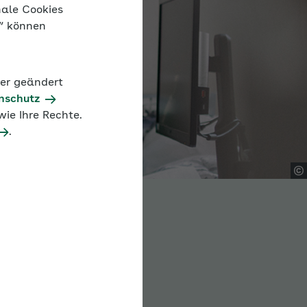
nale Cookies
n“ können
der geändert
nschutz
ie Ihre Rechte.
.