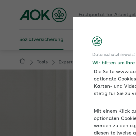
Fachportal für Arbeitge
Sozialversicherung
Betriebliche Gesundheit
Datenschutzhinweis:
Tools
Expertenforum
Wir bitten um Ihr
Die Seite www.aok
optionale Cookies
Karten- und Video
stetig für Sie zu
Mit einem Klick a
optionalen Cookie
werden zu den o.
diesen teilweise 