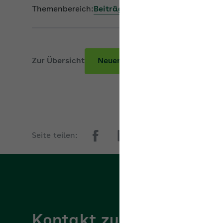
Themenbereich:
Beiträge zur Sozialversicherung
Zur Übersicht
Neuer Beitrag
Seite teilen:
Kontakt zur AOK
AOK/Region w