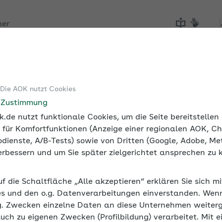
ber
Tools
Medien und Seminare
 Die AOK nutzt Cookies
e Zustimmung
.de nutzt funktionale Cookies, um die Seite bereitstelle
 für Komfortfunktionen (Anzeige einer regionalen AOK, Ch
dienste, A/B-Tests) sowie von Dritten (Google, Adobe, Met
 verbessern und um Sie später zielgerichtet ansprechen zu 
uf die Schaltfläche „Alle akzeptieren“ erklären Sie sich m
s und den o.g. Datenverarbeitungen einverstanden. Wenn 
g. Zwecken einzelne Daten an diese Unternehmen weiter
auch zu eigenen Zwecken (Profilbildung) verarbeitet. Mit e