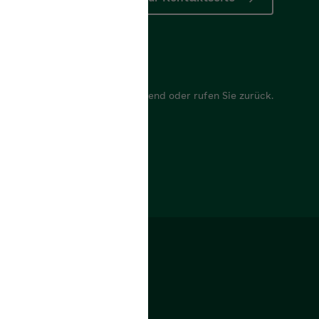
r
 Anliegen, wir antworten umgehend oder rufen Sie zurück.
mular