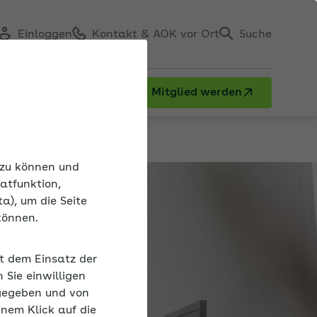
Einloggen
Kontakt & AOK vor Ort
Suche
Mitglied werden
n zu können und
atfunktion,
a), um die Seite
können.
it dem Einsatz der
Sie einwilligen
gegeben und von
inem Klick auf die