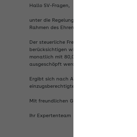
Hallo SV-Fragen,
unter die Regelung des § 3 Nr. 26a EStG fall
Rahmen des Ehrenamts bis zur Höhe von ins
Der steuerliche Freibetrag ist für die Ermittl
berücksichtigen wie im Steuerrecht. Das heißt
monatlich mit 80,00 €) angesetzt oder „en bl
ausgeschöpft werden.
Ergibt sich nach Abzug der Steuerfreibeträge 
einzugsberechtigte Krankenkasse nach den 
Mit freundlichen Grüßen
Ihr Expertenteam